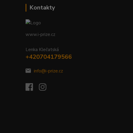
Kontakty
www.i-prize.cz
Lenka Klečatská
+420704179566
info@i-prize.cz