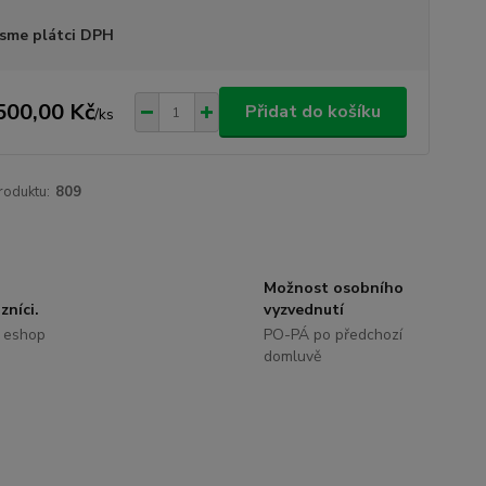
sme plátci DPH
500,00 Kč
Přidat do košíku
/
ks
roduktu:
809
Možnost osobního
zníci.
vyzvednutí
 eshop
PO-PÁ po předchozí
domluvě