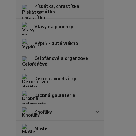
Pískátka, chrastítka,
kousátka
Vlasy na panenky
Výplň - duté vlákno
Celofánové a organzové
sáčky
Dekorativní drátky
Drobná galanterie
Knoflíky
Mašle