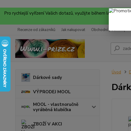
Pro rychlejší vyřízení Vašich dotazů, využijte během letních
Recenze od zákazníků
Jak nakupovat
Obchodní podmínky
Úvod
D
Dárkové sady
Dárk
VÝPRODEJ MOOL
MOOL - vlastnoručně
vyráběná klubíčka
ZBOŽÍ V AKCI