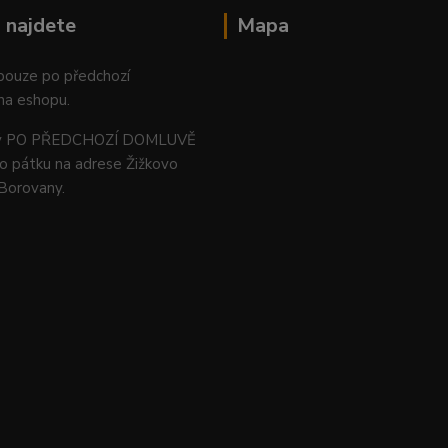
 najdete
Mapa
 pouze po předchozí
na eshopu.
ný PO PŘEDCHOZÍ DOMLUVĚ
o pátku na adrese Žižkovo
 Borovany.