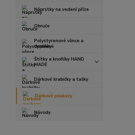
Náprstky na vedení příze
Obruče
Polystyrenové věnce a
doplňky
Štítky a knoflíky HAND
MADE
Dárkové krabičky a tašky
Dárkové poukazy
Návody