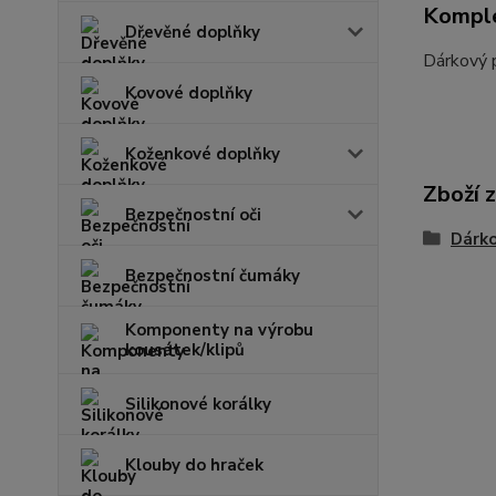
Komple
Dřevěné doplňky
Dárkový p
Kovové doplňky
Koženkové doplňky
Zboží 
Bezpečnostní oči
Dárk
Bezpečnostní čumáky
Komponenty na výrobu
kousátek/klipů
Silikonové korálky
Klouby do hraček