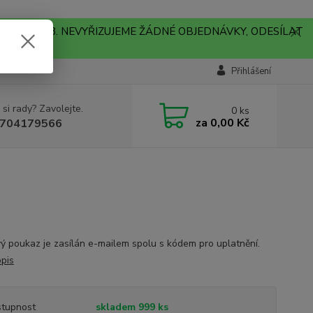
A !!! V PONDĚLÍ 10.8. NEVYŘIZUJEME ŽÁDNÉ OBJEDNÁVKY, ODESÍLAT
Přihlášení
 si rady? Zavolejte.
0
ks
za
0,00 Kč
704179566
ý poukaz je zasílán e-mailem spolu s kódem pro uplatnění.
opis
tupnost
skladem 999 ks