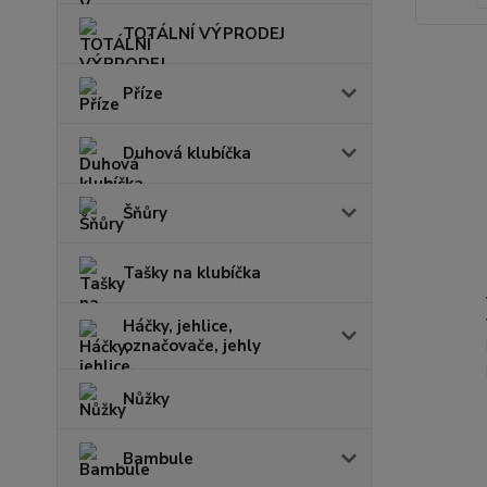
TOTÁLNÍ VÝPRODEJ
Příze
Duhová klubíčka
Šňůry
Tašky na klubíčka
Háčky, jehlice,
označovače, jehly
Nůžky
Bambule