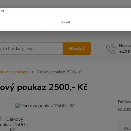
 prázdnin náš email info@i-prize.cz. Děkujeme. !!! POZOR ZMĚN
BUDEME V ÚTERÝ 11.8. DĚKUJEME ZA POCHOPENÍ!
Zavřít
Kontakty
Doprava a platba
Vrácení zboží
Nevíte
Hledat
+420
árkové poukazy
Dárkový poukaz 2500,- Kč
ový poukaz 2500,- Kč
Dárkov
celý p
Dos