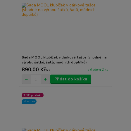
Sada MOOL klubíček v dárkové tašce (vhodné na
výrobu šátků, šatů, módních doplňků)
890,00 Kč
skladem 2 ks
/
ks
Přidat do košíku
TOP produkt
Novinka