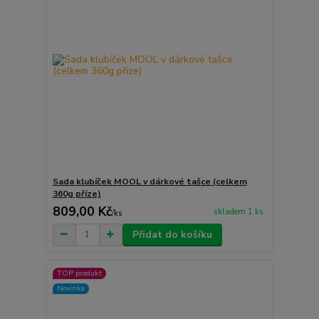
Sada klubíček MOOL v dárkové tašce (celkem
360g příze)
809,00 Kč
skladem 1 ks
/
ks
Přidat do košíku
TOP produkt
Novinka