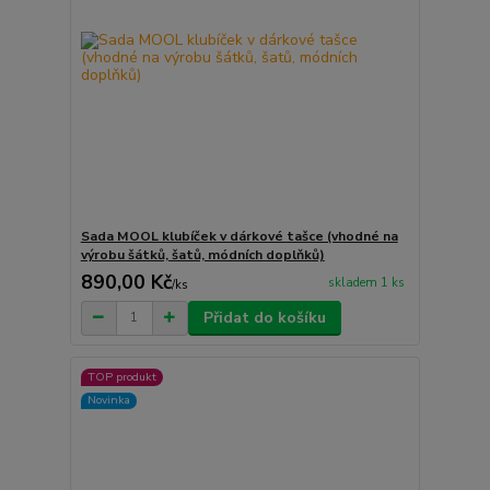
Sada MOOL klubíček v dárkové tašce (vhodné na
výrobu šátků, šatů, módních doplňků)
890,00 Kč
skladem 1 ks
/
ks
Přidat do košíku
TOP produkt
Novinka