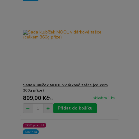
Sada klubíček MOOL v dárkové tašce (celkem
360g příze)
809,00 Kč
skladem 1 ks
/
ks
Přidat do košíku
TOP produkt
Novinka