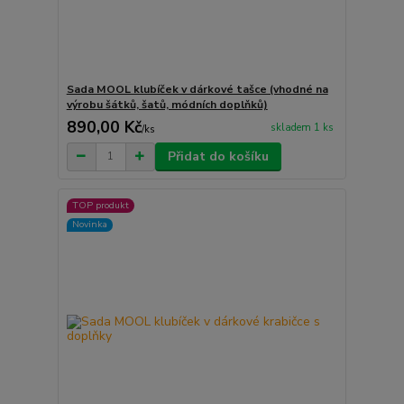
Sada MOOL klubíček v dárkové tašce (vhodné na
výrobu šátků, šatů, módních doplňků)
890,00 Kč
skladem 1 ks
/
ks
Přidat do košíku
TOP produkt
Novinka