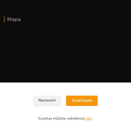
Mapa
Souhlasím
Nastavení
Souhlas můžete odmítnout
zde
.