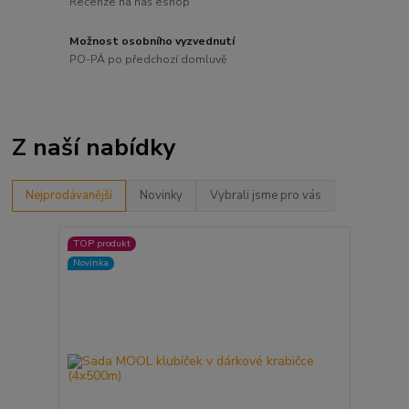
Recenze na náš eshop
Možnost osobního vyzvednutí
PO-PÁ po předchozí domluvě
Z naší nabídky
Nejprodávanější
Novinky
Vybrali jsme pro vás
TOP produkt
Novinka