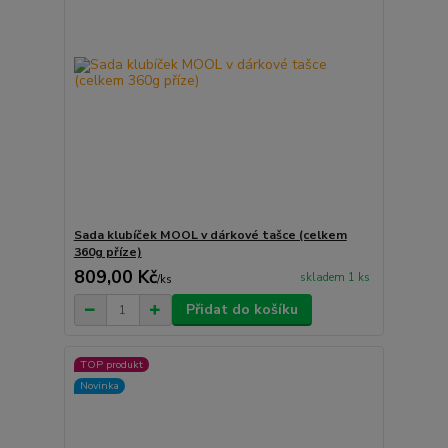
Sada klubíček MOOL v dárkové tašce (celkem
360g příze)
809,00 Kč
skladem 1 ks
/
ks
Přidat do košíku
TOP produkt
Novinka