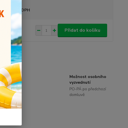
sme plátci DPH
50 Kč
Přidat do košíku
/
ks
roduktu:
571
Možnost osobního
zníci.
vyzvednutí
 eshop
PO-PÁ po předchozí
domluvě