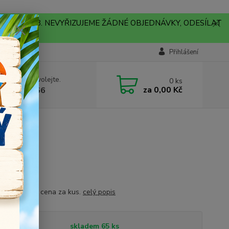
A !!! V PONDĚLÍ 10.8. NEVYŘIZUJEME ŽÁDNÉ OBJEDNÁVKY, ODESÍLAT
Přihlášení
 si rady? Zavolejte.
0
ks
za
0,00 Kč
704179566
oz
 cca 15 mm, cena za kus.
celý popis
tupnost
skladem 65 ks