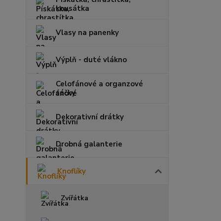
kousátka
Vlasy na panenky
Výplň - duté vlákno
Celofánové a organzové
sáčky
Dekorativní drátky
Drobná galanterie
Knoflíky
Zvířátka