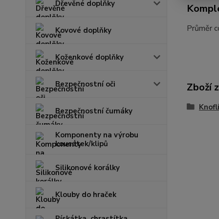
Dřevěné doplňky
Komple
Průměr c
Kovové doplňky
Koženkové doplňky
Bezpečnostní oči
Zboží 
Knofl
Bezpečnostní čumáky
Komponenty na výrobu
kousátek/klipů
Silikonové korálky
Klouby do hraček
Pískátka, chrastítka,