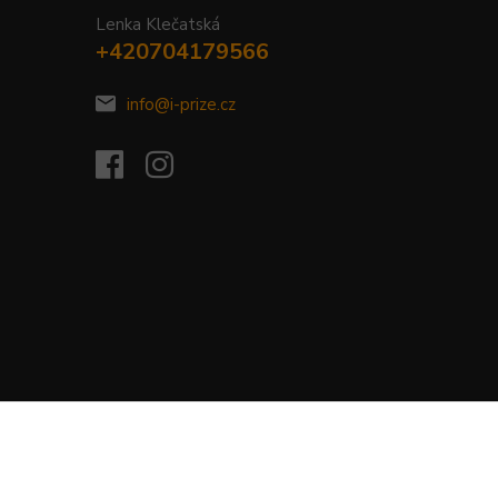
Lenka Klečatská
+420704179566
info@i-prize.cz