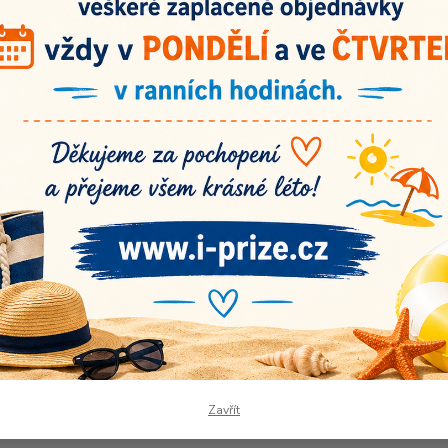
Nej
2,
Číslo p
Originální
vlastnoručně
Spokojení záka
vyrobená klubíčka!
Recenze na náš
Doba dodání 3-7
pracovních dnů.
Zavřít