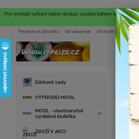
Pro rychlejší vyřízení Vašich dotazů, využijte během letních
Recenze od zákazníků
Jak nakupovat
Obchodní podmínky
Úvod
K
Dárkové sady
Knof
VÝPRODEJ MOOL
MOOL - vlastnoručně
vyráběná klubíčka
ZBOŽÍ V AKCI