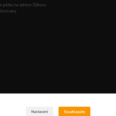
o pátku na adrese Žižkovo
 Borovany.
Souhlasím
Nastavení