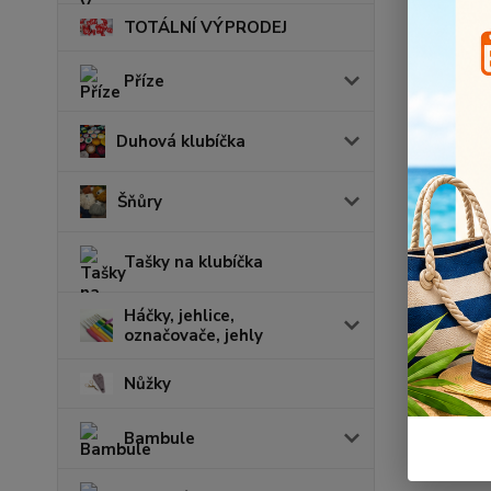
TOTÁLNÍ VÝPRODEJ
Příze
Duhová klubíčka
Šňůry
Tašky na klubíčka
Háčky, jehlice,
označovače, jehly
Nůžky
Bambule