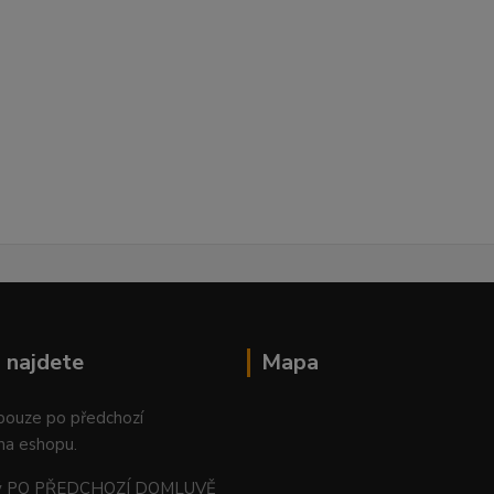
 najdete
Mapa
 pouze po předchozí
na eshopu.
ný PO PŘEDCHOZÍ DOMLUVĚ