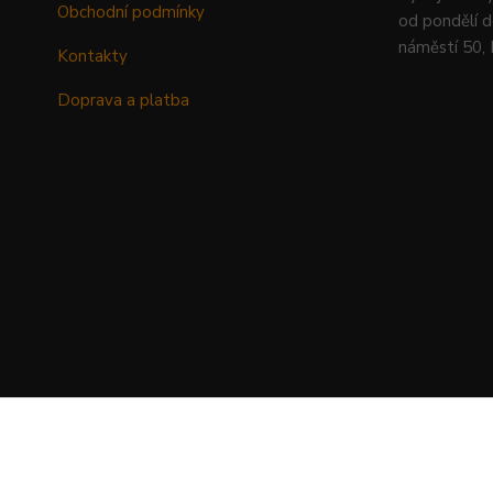
Obchodní podmínky
od pondělí d
náměstí 50,
Kontakty
Doprava a platba