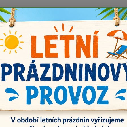
 prázdnin náš email info@i-prize.cz. Děkujeme. !!! POZOR ZMĚN
BUDEME V ÚTERÝ 11.8. DĚKUJEME ZA POCHOPENÍ!
Kontakty
Doprava a platba
Vrácení zboží
Nevíte
Hledat
+420
noflíky
Knoflík kytička 15 mm
lík kytička 15 mm
Dov
Průměr
Dos