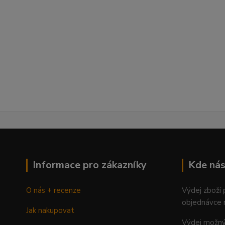
Informace pro zákazníky
Kde nás
O nás + recenze
Výdej zboží
objednávce 
Jak nakupovat
Výdej mož