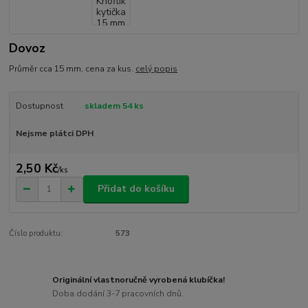
Dovoz
Průměr cca 15 mm, cena za kus.
celý popis
Dostupnost
skladem 54 ks
Nejsme plátci DPH
2,50 Kč
/
ks
Přidat do košíku
Číslo produktu:
573
Originální vlastnoručně vyrobená klubíčka!
Doba dodání 3-7 pracovních dnů.