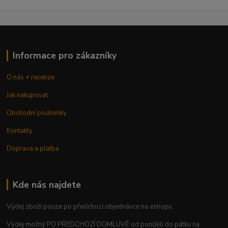
Informace pro zákazníky
O nás + recenze
Jak nakupovat
Obchodní podmínky
Kontakty
Doprava a platba
Kde nás najdete
Výdej zboží pouze po předchozí objednávce na eshopu.
Výdej možný PO PŘEDCHOZÍ DOMLUVĚ od pondělí do pátku na