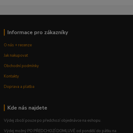
Informace pro zákazníky
O nás + recenze
Jak nakupovat
Obchodní podmínky
Kontakty
Doprava a platba
Kde nás najdete
Výdej zboží pouze po předchozí objednávce na eshopu.
Výdej možný PO PŘEDCHOZÍ DOMLUVĚ od pondělí do pátku na