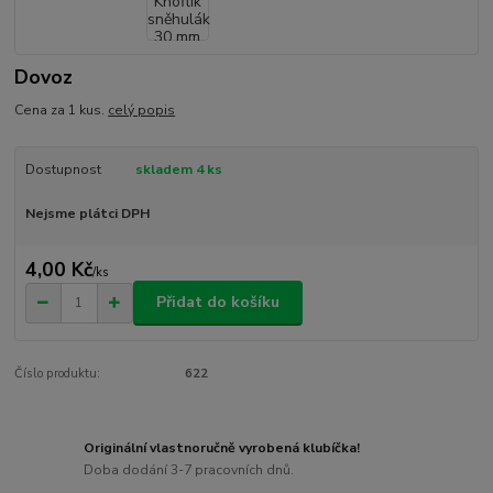
Dovoz
Cena za 1 kus.
celý popis
Dostupnost
skladem 4 ks
Nejsme plátci DPH
4,00 Kč
/
ks
Přidat do košíku
Číslo produktu:
622
Originální vlastnoručně vyrobená klubíčka!
Doba dodání 3-7 pracovních dnů.