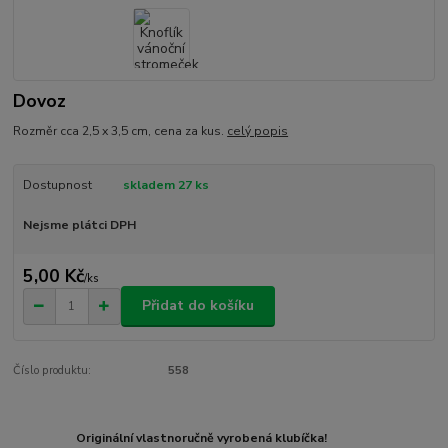
Dovoz
Rozměr cca 2,5 x 3,5 cm, cena za kus.
celý popis
Dostupnost
skladem 27 ks
Nejsme plátci DPH
5,00 Kč
/
ks
Přidat do košíku
Číslo produktu:
558
Originální vlastnoručně vyrobená klubíčka!