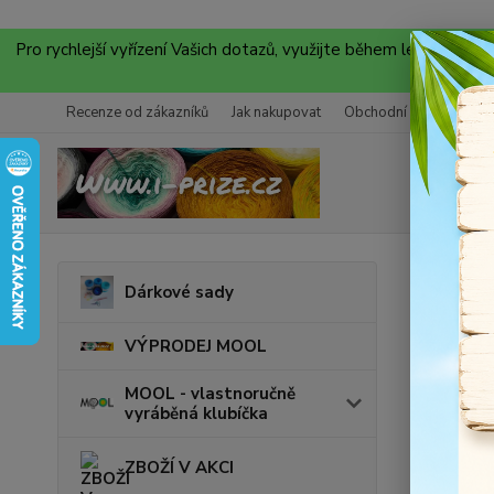
Pro rychlejší vyřízení Vašich dotazů, využijte během letních
Recenze od zákazníků
Jak nakupovat
Obchodní podmínky
Úvod
Š
Dárkové sady
Kože
VÝPRODEJ MOOL
MOOL - vlastnoručně
vyráběná klubíčka
ZBOŽÍ V AKCI