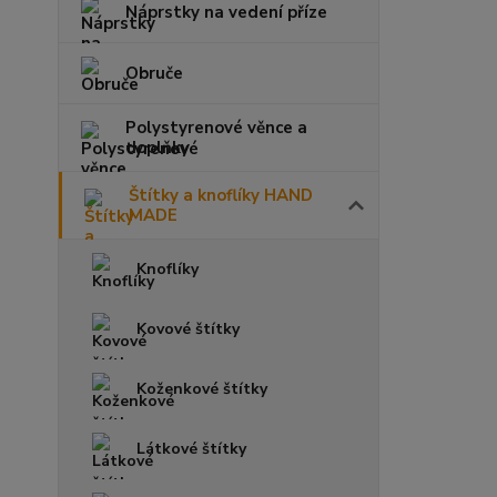
Náprstky na vedení příze
Obruče
Polystyrenové věnce a
doplňky
Štítky a knoflíky HAND
MADE
Knoflíky
Kovové štítky
Koženkové štítky
Látkové štítky