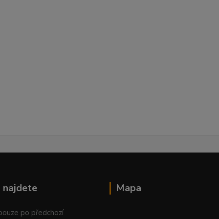
 najdete
Mapa
 pouze po předchozí