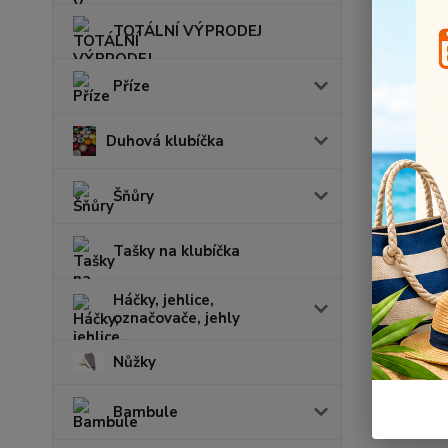
TOTÁLNÍ VÝPRODEJ
Příze
Duhová klubíčka
Šňůry
Tašky na klubíčka
Háčky, jehlice,
označovače, jehly
Nůžky
Bambule