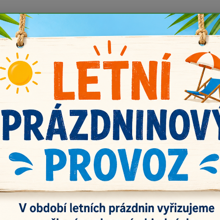
 prázdnin náš email info@i-prize.cz. Děkujeme. !!! POZOR ZMĚN
BUDEME V ÚTERÝ 11.8. DĚKUJEME ZA POCHOPENÍ!
Kontakty
Doprava a platba
Vrácení zboží
Nevíte
Hledat
+420
títky a knoflíky HAND MADE
Koženkový štítek Hand made 5,5x1,5 cm
nkový štítek Hand made 5,5x1,
Dov
Cena z
Dos