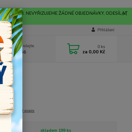
A !!! V PONDĚLÍ 10.8. NEVYŘIZUJEME ŽÁDNÉ OBJEDNÁVKY, ODESÍLAT
Přihlášení
 si rady? Zavolejte.
0
ks
za
0,00 Kč
704179566
5 cm
oz
a 1 kus.
celý popis
tupnost
skladem 199 ks