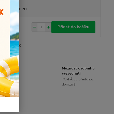
sme plátci DPH
,00 Kč
Přidat do košíku
/
ks
roduktu:
2570
Možnost osobního
zníci.
vyzvednutí
 eshop
PO-PÁ po předchozí
domluvě