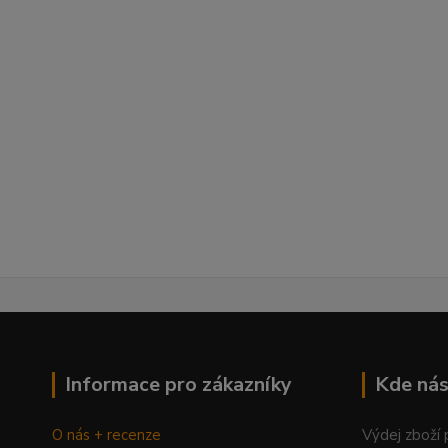
Informace pro zákazníky
Kde nás
O nás + recenze
Výdej zboží