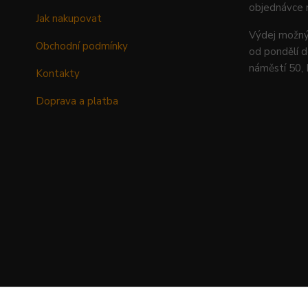
objednávce 
Jak nakupovat
Výdej mož
Obchodní podmínky
od pondělí d
náměstí 50,
Kontakty
Doprava a platba