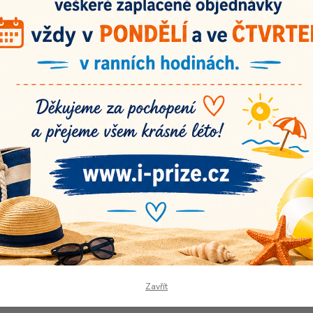
Nej
10
Číslo p
Originální
vlastnoručně
Spokojení záka
vyrobená klubíčka!
Recenze na náš
Doba dodání 3-7
pracovních dnů.
Zavřít