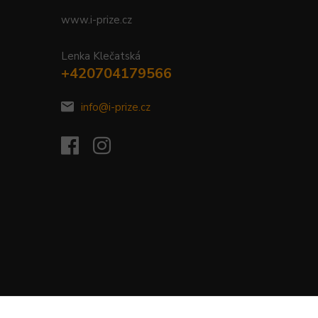
www.i-prize.cz
Lenka Klečatská
+420704179566
info@i-prize.cz