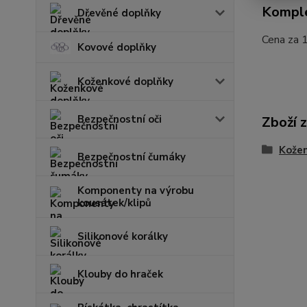
Komple
Dřevěné doplňky
Cena za 1
Kovové doplňky
Koženkové doplňky
Bezpečnostní oči
Zboží 
Kože
Bezpečnostní čumáky
Komponenty na výrobu
kousátek/klipů
Silikonové korálky
Klouby do hraček