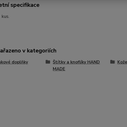
tní specifikace
 kus.
zařazeno v kategoriích
nkové doplňky
Štítky a knoflíky HAND
Kože
MADE