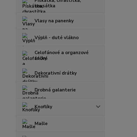
Pískátka, chrastítka,
kousátka
Vlasy na panenky
Výplň - duté vlákno
Celofánové a organzové
sáčky
Dekorativní drátky
Drobná galanterie
Knoflíky
Mašle