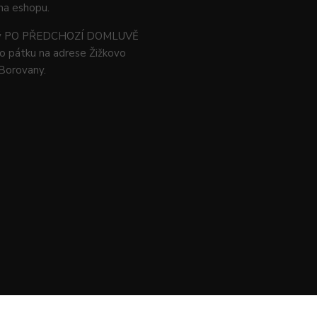
na eshopu.
ný PO PŘEDCHOZÍ DOMLUVĚ
o pátku na adrese Žižkovo
 Borovany.