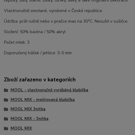
čepičky, šaty, sukně, šátky, tuniky, deky a také originální dekorace.
Vlastnoručně smotané, vyrobené v České republice.
Údržba: prát ručně nebo v pračce max na 30°C. Nesušit v sušičce.
Složení: 50% bavlna / 50% akryl
Počet nitek: 3
Doporučený háček / jehlice: 3-5 mm
Zboží zařazeno v kategoriích
MOOL - vlastnoručně vyráběná klubíčka
MOOL MIX - melírovaná klubíčka
MOOL MIX 3nitka
MOOL MIX - 3nitka
MOOL MIX