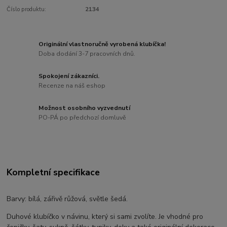
Číslo produktu:
2134
Originální vlastnoručně vyrobená klubíčka!
Doba dodání 3-7 pracovních dnů.
Spokojení zákazníci.
Recenze na náš eshop
Možnost osobního vyzvednutí
PO-PÁ po předchozí domluvě
Kompletní specifikace
Barvy: bílá, zářivě růžová, světle šedá.
Duhové klubíčko v návinu, který si sami zvolíte. Je vhodné pro