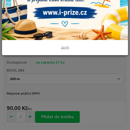
Barvy: bílá, zářivě růžová, světle šedá. Duhové klubíčko v návinu, který si
sami zvolíte. Je vhodné pro čepičky, šaty, sukně, šátky, tuniky, deky a také
originální dekorace. Vlastnoručně smotané, vyrobené v České republice.
Údržba: prát ručně nebo v pračce max na 30°C. Nesušit v sušičce.
Složení: 5...
celý popis
Zavřít
Dostupnost
na zakázku 17 ks
MOOL MIX
Nejsme plátci DPH
90,00 Kč
/
ks
Přidat do košíku