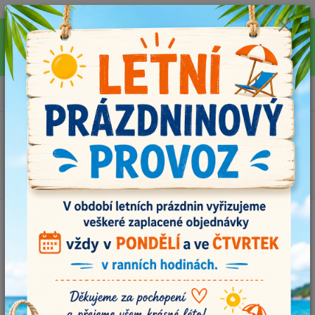
Pro rychlejší vyřízení Vašich dotazů, využijte během letních prázdnin náš
email info@i-prize.cz. Děkujeme. !!! POZOR ZMĚNA !!! V PONDĚLÍ 10.8.
NEVYŘIZUJEME ŽÁDNÉ OBJEDNÁVKY, ODESÍLAT BUDEME V ÚTERÝ
11.8. DĚKUJEME ZA POCHOPENÍ!
0
ks
+420704179566
za
0,00 Kč
Menu
Hledat
Úvod
MOOL - vlastnoručně vyráběná klubíčka
MOOL MIX č.103
MOOL MIX č.103