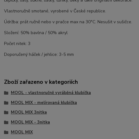
čepičky, šaty, sukně, šátky, tuniky, deky a také originální dekorace.
Vlastnoručně smotané, vyrobené v České republice.
Údržba: prát ručně nebo v pračce max na 30°C. Nesušit v sušičce.
Složení: 50% bavlna / 50% akryl
Počet nitek: 3
Doporučený háček / jehlice: 3-5 mm
Zboží zařazeno v kategoriích
MOOL - vlastnoručně vyráběná klubíčka
MOOL MIX - melírovaná klubíčka
MOOL MIX 3nitka
MOOL MIX - 3nitka
MOOL MIX