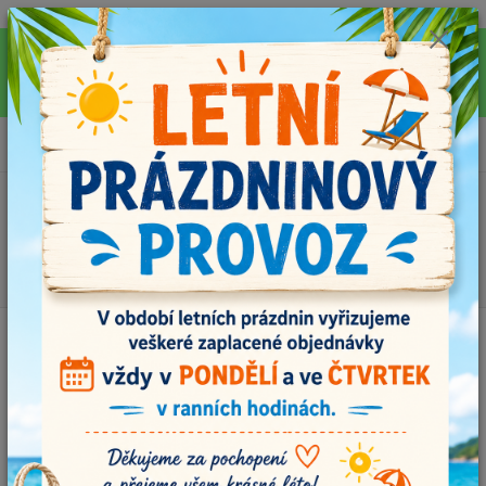
Pro rychlejší vyřízení Vašich dotazů, využijte během letních prázdnin náš
email info@i-prize.cz. Děkujeme. !!! POZOR ZMĚNA !!! V PONDĚLÍ 10.8.
NEVYŘIZUJEME ŽÁDNÉ OBJEDNÁVKY, ODESÍLAT BUDEME V ÚTERÝ
11.8. DĚKUJEME ZA POCHOPENÍ!
0
ks
+420704179566
za
0,00 Kč
Menu
Hledat
Úvod
MOOL - vlastnoručně vyráběná klubíčka
MOOL MIX č.111
MOOL MIX č.111