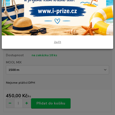
Barvy: odstíny modré.Duhové klubíčko v návinu, který si sami zvolíte. Je
vhodné pro čepičky, šaty, sukně, šátky, tuniky, deky a také originální
dekorace.Vlastnoručně smotané, vyrobené v České republice.Údržba:
prát ručně nebo v pračce max na 30°C. Nesušit v sušičce.Složení: 50%
bavlna / 50% akrylPoč...
celý popis
Zavřít
Dostupnost
na zakázku 18 ks
MOOL MIX
Nejsme plátci DPH
450,00 Kč
/
ks
Přidat do košíku