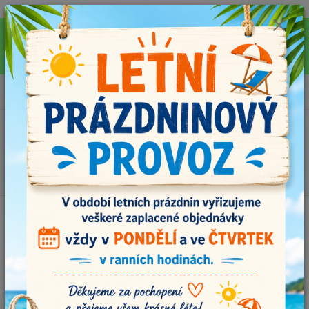
Pro rychlejší vyřízení Vašich dotazů, využijte během letních prázdnin náš
email info@i-prize.cz. Děkujeme. !!! POZOR ZMĚNA !!! V PONDĚLÍ 10.8.
NEVYŘIZUJEME ŽÁDNÉ OBJEDNÁVKY, ODESÍLAT BUDEME V ÚTERÝ
11.8. DĚKUJEME ZA POCHOPENÍ!
0
ks
+420704179566
za
0,00 Kč
Menu
Hledat
Úvod
MOOL - vlastnoručně vyráběná klubíčka
MOOL MIX č.112
MOOL MIX č.112