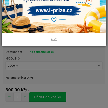
Barvy: světle zelená, modrá, tyrkysová. Duhové klubíčko v návinu, který si
sami zvolíte. Je vhodné pro čepičky, šaty, sukně, šátky, tuniky, deky a také
originální dekorace. Vlastnoručně smotané, vyrobené v České republice.
Údržba: prát ručně nebo v pračce max na 30°C. Nesušit v sušičce.
Složení: 50...
celý popis
Zavřít
Dostupnost
na zakázku 10 ks
MOOL MIX
Nejsme plátci DPH
300,00 Kč
/
ks
Přidat do košíku