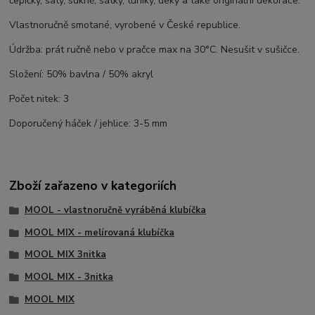
čepičky, šaty, sukně, šátky, tuniky, deky a také originální dekorace.
Vlastnoručně smotané, vyrobené v České republice.
Údržba: prát ručně nebo v pračce max na 30°C. Nesušit v sušičce.
Složení: 50% bavlna / 50% akryl
Počet nitek: 3
Doporučený háček / jehlice: 3-5 mm
Zboží zařazeno v kategoriích
MOOL - vlastnoručně vyráběná klubíčka
MOOL MIX - melírovaná klubíčka
MOOL MIX 3nitka
MOOL MIX - 3nitka
MOOL MIX