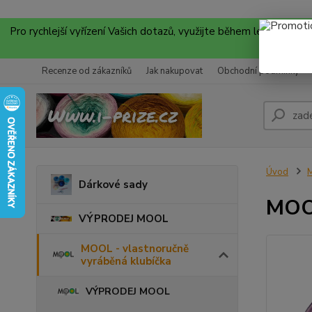
Pro rychlejší vyřízení Vašich dotazů, využijte během letních
Recenze od zákazníků
Jak nakupovat
Obchodní podmínky
Úvod
M
Dárkové sady
MOO
VÝPRODEJ MOOL
MOOL - vlastnoručně
vyráběná klubíčka
VÝPRODEJ MOOL