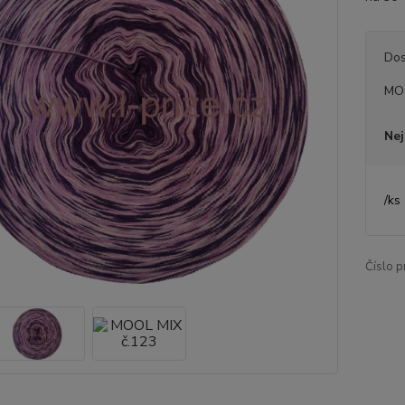
Dos
MO
Nej
/
ks
Číslo p