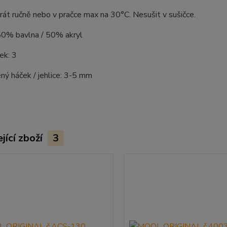
rát ručně nebo v pračce max na 30°C. Nesušit v sušičce.
 50% bavlna / 50% akryl
ek: 3
ý háček / jehlice: 3-5 mm
jící zboží
3