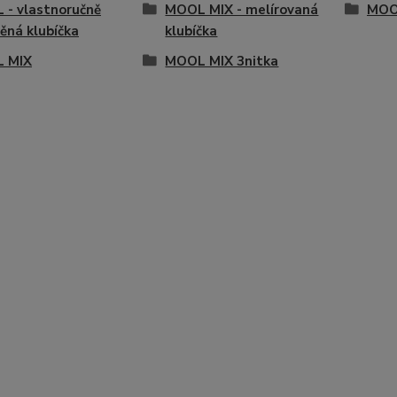
- vlastnoručně
MOOL MIX - melírovaná
MOO
ěná klubíčka
klubíčka
 MIX
MOOL MIX 3nitka