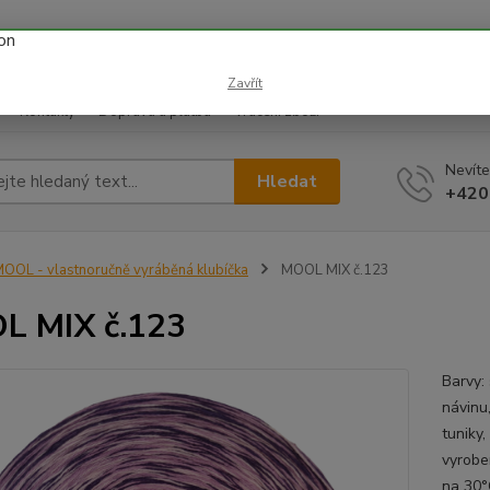
 prázdnin náš email info@i-prize.cz. Děkujeme. !!! POZOR ZMĚN
BUDEME V ÚTERÝ 11.8. DĚKUJEME ZA POCHOPENÍ!
Zavřít
Kontakty
Doprava a platba
Vrácení zboží
Nevíte
Hledat
+420
OOL - vlastnoručně vyráběná klubíčka
MOOL MIX č.123
L MIX č.123
Barvy: 
návinu,
tuniky
vyrobe
na 30°C