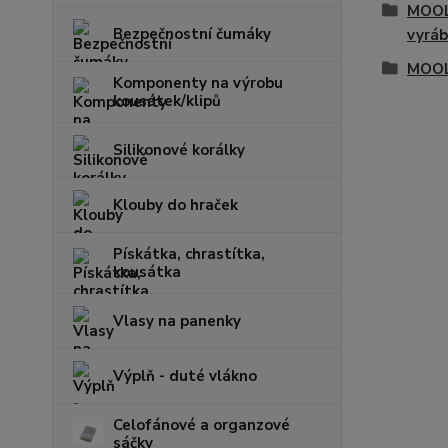
MOOL 
Bezpečnostní čumáky
vyráb
MOOL
Komponenty na výrobu
kousátek/klipů
Silikonové korálky
Klouby do hraček
Pískátka, chrastítka,
kousátka
Vlasy na panenky
Výplň - duté vlákno
Celofánové a organzové
sáčky