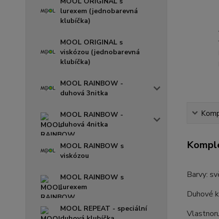
MOOL ORIGINAL s
lurexem (jednobarevná
klubíčka)
MOOL ORIGINAL s
viskózou (jednobarevná
klubíčka)
MOOL RAINBOW -
duhová 3nitka
Kompl
MOOL RAINBOW -
duhová 4nitka
Komple
MOOL RAINBOW s
viskózou
Barvy: sv
MOOL RAINBOW s
lurexem
Duhové kl
MOOL REPEAT - speciální
Vlastnor
duhová klubíčka