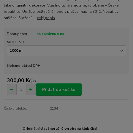
také originální dekorace. Vlastnoručně smotané, vyrobené v České
republice. Údržba: prát ručně nebo v pračce max na 30°C. Nesušit v
sušičce. Složení: ...
celý popis
Dostupnost
na zakázku 9 ks
MOOL MIX
Nejsme plátci DPH
300,00 Kč
/
ks
Přidat do košíku
Číslo produktu:
2134
Originální vlastnoručně vyrobená klubíčka!