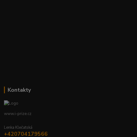
Kontakty
www.i-prize.cz
Lenka Klečatská
+420704179566