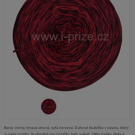
Barvy: černá, tmavá vínová, sytá červená. Duhové klubíčko v návinu, který
si sami zvolíte. Je vhodné pro čepičky, šaty, sukně, šátky, tuniky, deky a