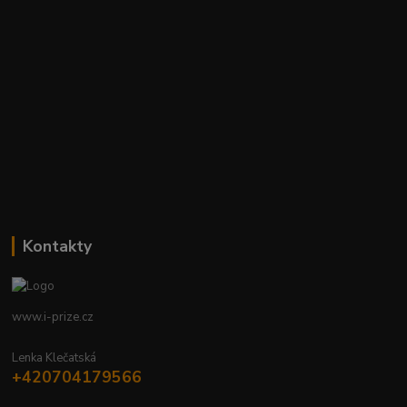
Kontakty
www.i-prize.cz
Lenka Klečatská
+420704179566