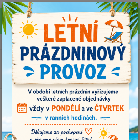
Pro rychlejší vyřízení Vašich dotazů, využijte během letních prázdnin náš
email info@i-prize.cz. Děkujeme. !!! POZOR ZMĚNA !!! V PONDĚLÍ 10.8.
NEVYŘIZUJEME ŽÁDNÉ OBJEDNÁVKY, ODESÍLAT BUDEME V ÚTERÝ
11.8. DĚKUJEME ZA POCHOPENÍ!
0
ks
+420704179566
za
0,00 Kč
Menu
Hledat
Úvod
MOOL - vlastnoručně vyráběná klubíčka
MOOL ORIGINAL
č.20071 hořčicová
MOOL ORIGINAL č.20071
hořčicová