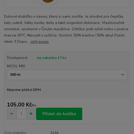
Duhové klubíčko v návinu, který si sami zvolíte. Je vhodné pro čepičky,
šaty, sukně, šátky, tuniky, deky a také originální dekorace. Vlastnoručně
smotané, vyrobené v České republice. Údržba: prát ručně nebo v pračce
max na 30°C. Nesušit v sušičce. Složení: 50% bavlna / 50% akryl Počet
nitek: 3 Dopo...
celý popis
Dostupnost
na zakázku 17 ks
MOOL MIX
Nejsme plátci DPH
105,00 Kč
/
ks
Přidat do košíku
Číslo produktu:
2134