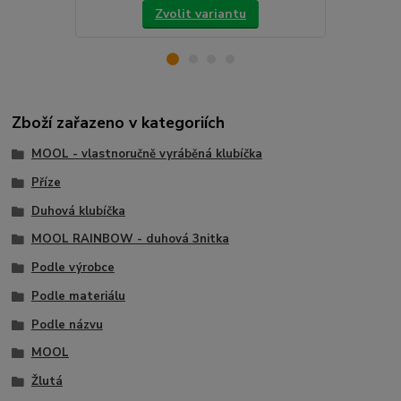
Zvolit variantu
Zboží zařazeno v kategoriích
MOOL - vlastnoručně vyráběná klubíčka
Příze
Duhová klubíčka
MOOL RAINBOW - duhová 3nitka
Podle výrobce
Podle materiálu
Podle názvu
MOOL
Žlutá