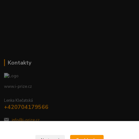
Kontakty
www.i-prize.cz
Lenka Klečatská
+420704179566
info@i-prize.cz