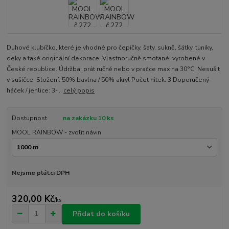
Duhové klubíčko, které je vhodné pro čepičky, šaty, sukně, šátky, tuniky,
deky a také originální dekorace. Vlastnoručně smotané, vyrobené v
České republice. Údržba: prát ručně nebo v pračce max na 30°C. Nesušit
v sušičce. Složení: 50% bavlna / 50% akryl Počet nitek: 3 Doporučený
háček / jehlice: 3-...
celý popis
Dostupnost
na zakázku 10 ks
MOOL RAINBOW - zvolit návin
Nejsme plátci DPH
320,00 Kč
/
ks
Přidat do košíku