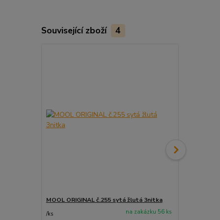
Související zboží
4
MOOL ORIGINAL č.255 sytá žlutá 3nitka
MOOL ORIGIN
na zakázku 56 ks
/
ks
/
ks