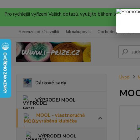
Pro rychlejší vyřízení Vašich dotazů, využijte během letních
Recenze od zákazníků
Jak nakupovat
Obchodní podmínky
Úvod
M
Dárkové sady
MOO
VÝPRODEJ MOOL
MOOL - vlastnoručně
vyráběná klubíčka
VÝPRODEJ MOOL