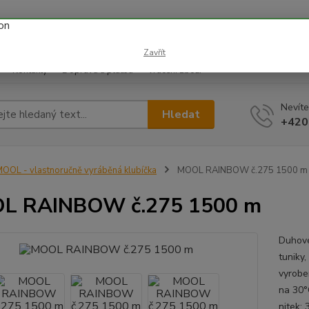
 prázdnin náš email info@i-prize.cz. Děkujeme. !!! POZOR ZMĚN
BUDEME V ÚTERÝ 11.8. DĚKUJEME ZA POCHOPENÍ!
Zavřít
Kontakty
Doprava a platba
Vrácení zboží
Nevíte
Hledat
+420
OOL - vlastnoručně vyráběná klubíčka
MOOL RAINBOW č.275 1500 m
L RAINBOW č.275 1500 m
Duhové 
tuniky
vyrobe
na 30°
nitek: 