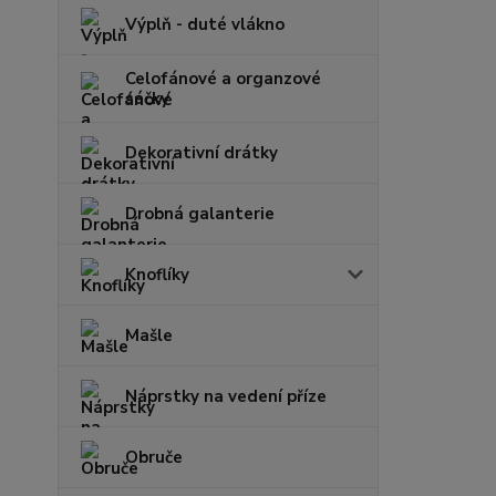
Výplň - duté vlákno
Celofánové a organzové
sáčky
Dekorativní drátky
Drobná galanterie
Knoflíky
Mašle
Náprstky na vedení příze
Obruče