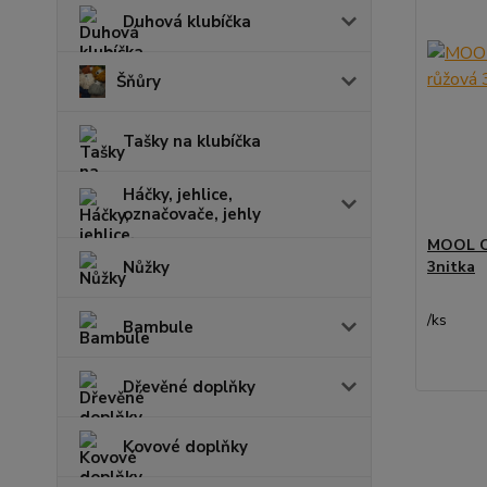
Duhová klubíčka
Šňůry
Tašky na klubíčka
Háčky, jehlice,
označovače, jehly
MOOL OR
Nůžky
3nitka
/
ks
Bambule
Dřevěné doplňky
Kovové doplňky