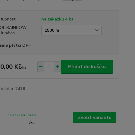
tupnost
na zakázku 4 ks
OL RAINBOW -
lit návin
sme plátci DPH
0,00 Kč
Přidat do košíku
/
ks
roduktu:
2418
na zakázku 34 ks
Zvolit variantu
/
ks