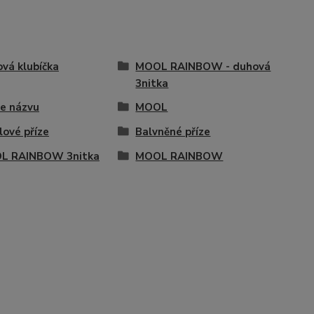
vá klubíčka
MOOL RAINBOW - duhová
3nitka
e názvu
MOOL
lové příze
Balvněné příze
L RAINBOW 3nitka
MOOL RAINBOW