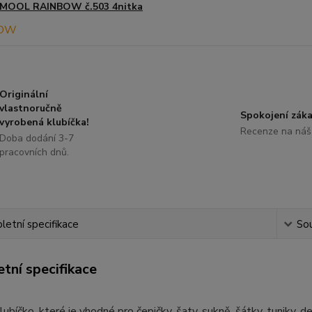
MOOL RAINBOW č.503 4nitka
Originální
vlastnoručně
Spokojení záka
vyrobená klubíčka!
Recenze na náš
Doba dodání 3-7
pracovních dnů.
etní specifikace
Sou
tní specifikace
ubíčko, které je vhodné pro čepičky, šaty, sukně, šátky, tuniky, de