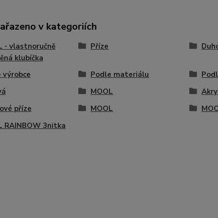
zařazeno v kategoriích
- vlastnoručně
Příze
Duho
ěná klubíčka
 výrobce
Podle materiálu
Podl
vá
MOOL
Akry
vé příze
MOOL
MOO
 RAINBOW 3nitka