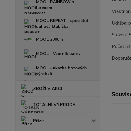
MOOL RAINBOW s
lurexem
Vlastnor
MOOL REPEAT - speciální
Údržba: p
duhová klubíčka
Složení:
MOOL 2000m
Počet nit
MOOL - Vzorník barev
Doporučen
MOOL - ukázka hotových
výrobků
ZBOŽÍ V AKCI
Souvise
TOTÁLNÍ VÝPRODEJ
Příze