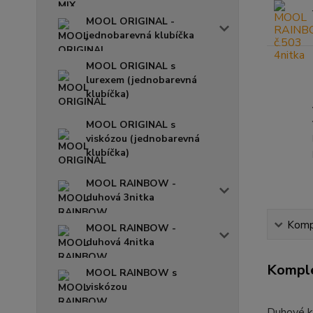
MOOL ORIGINAL -
jednobarevná klubíčka
MOOL ORIGINAL s
lurexem (jednobarevná
klubíčka)
MOOL ORIGINAL s
viskózou (jednobarevná
klubíčka)
MOOL RAINBOW -
duhová 3nitka
Kompl
MOOL RAINBOW -
duhová 4nitka
Komple
MOOL RAINBOW s
viskózou
Duhové kl