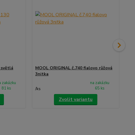
světlá
MOOL ORIGINAL č.740 fialovo růžová
MO
3nitka
3n
a zakázku
na zakázku
81 ks
65 ks
/
ks
/
ks
Zvolit variantu