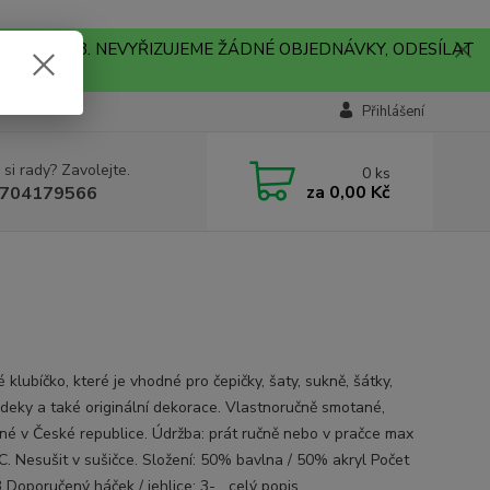
A !!! V PONDĚLÍ 10.8. NEVYŘIZUJEME ŽÁDNÉ OBJEDNÁVKY, ODESÍLAT
Přihlášení
 si rady? Zavolejte.
0
ks
za
0,00 Kč
704179566
klubíčko, které je vhodné pro čepičky, šaty, sukně, šátky,
, deky a také originální dekorace. Vlastnoručně smotané,
né v České republice. Údržba: prát ručně nebo v pračce max
C. Nesušit v sušičce. Složení: 50% bavlna / 50% akryl Počet
3 Doporučený háček / jehlice: 3-...
celý popis