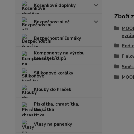
Koženkové doplňky
Zboží 
Bezpečnostní oči
MOOL 
vyráb
Bezpečnostní čumáky
Podle
Komponenty na výrobu
Fialo
kousátek/klipů
Směso
Silikonové korálky
MOOL
Klouby do hraček
Pískátka, chrastítka,
kousátka
Vlasy na panenky