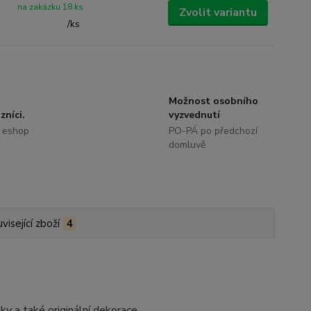
na zakázku 18 ks
Zvolit variantu
/
ks
Možnost osobního
zníci.
vyzvednutí
 eshop
PO-PÁ po předchozí
domluvě
visející zboží
4
ky a také originální dekorace.