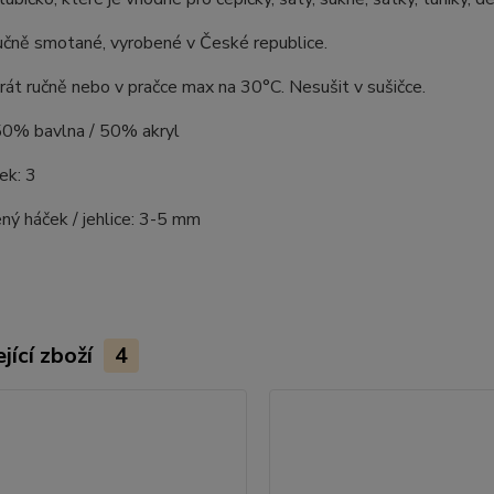
učně smotané, vyrobené v České republice.
rát ručně nebo v pračce max na 30°C. Nesušit v sušičce.
 50% bavlna / 50% akryl
ek: 3
ý háček / jehlice: 3-5 mm
jící zboží
4