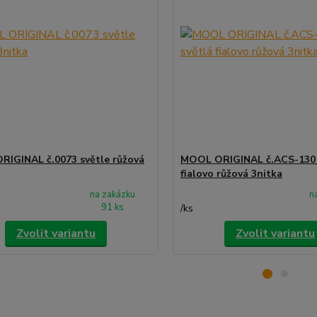
IGINAL č.0073 světle růžová
MOOL ORIGINAL č.ACS-130 
fialovo růžová 3nitka
na zakázku
n
91 ks
/
ks
Zvolit variantu
Zvolit variantu