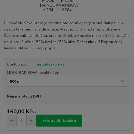
Duhové klubíčko, které je vhodné pro čepičky, šaty, sukně, šátky, tuniky,
deky a také originální dekorace. Vlastnoručně smotané, vyrobené v
České republice. Údržba: prát ručně nebo v pračce max na 30°C. Nesušit
v sušičce. Složení: 50% bavlna / 50% akryl Počet nitek: 3 Doporučený
háček / jehlice: 3-...
celý popis
Dostupnost
na zakázku 9 ks
MOOL RAINBOW - zvolit návin
Nejsme plátci DPH
160,00 Kč
/
ks
Přidat do košíku