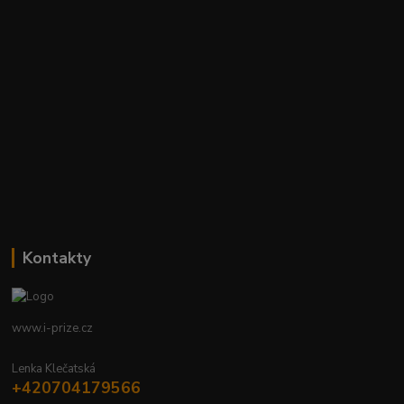
Kontakty
www.i-prize.cz
Lenka Klečatská
+420704179566