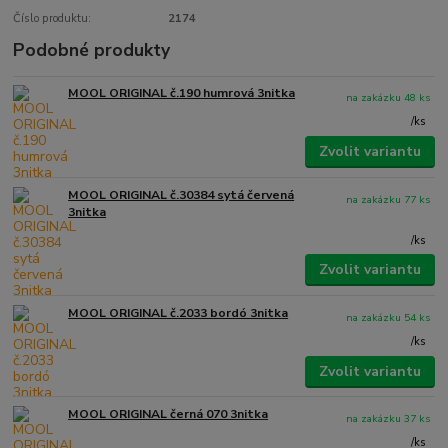
Číslo produktu:
2174
Podobné produkty
MOOL ORIGINAL č.190 humrová 3nitka
na zakázku 48 ks
/
ks
Zvolit variantu
MOOL ORIGINAL č.30384 sytá červená
na zakázku 77 ks
3nitka
/
ks
Zvolit variantu
MOOL ORIGINAL č.2033 bordó 3nitka
na zakázku 54 ks
/
ks
Zvolit variantu
MOOL ORIGINAL černá 070 3nitka
na zakázku 37 ks
/
ks