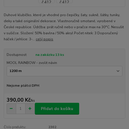
Duhové klubíčko, které je vhodné pro čepičky, šaty, sukně, šátky, tuniky,
deky a také originální dekorace. Vlastnoručně smotané, vyrobené v
České republice. Údržba: prát ručně nebo v pračce max na 30°C. Nesušit
v sušičce. Složení: 50% bavlna / 50% akryl Počet nitek: 3 Doporučený
háček / jehlice: 3-...
celý popis
Dostupnost
na zakázku 13 ks
MOOL RAINBOW - zvolit návin
Nejsme plátci DPH
390,00 Kč
/
ks
Přidat do košíku
Číslo produktu:
2302