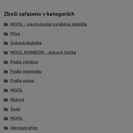
Zboží zařazeno v kategoriích
MOOL - vlastnoručně vyráběná klubíčka
Příze
Duhová klubíčka
MOOL RAINBOW - duhová 3nitka
Podle výrobce
Podle materiálu
Podle názvu
MOOL
Růžová
Šedá
MOOL
Akrylové příze