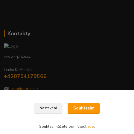
Kontakty
www.i-prize.cz
Lenka Klečatská
+420704179566
info@i-prize.cz
Souhlasím
Nastavení
Souhlas můžete odmítnout
zde
.
Vytvořeno na
Eshop-rychle.cz