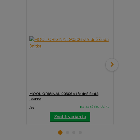
MOOL ORIGINAL 90306 středně šedá
MOOL ORIGIN
3nitka
na zakázku 62 ks
/
ks
/
ks
Zvolit variantu