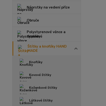
Náprstky na vedení příze
Obruče
Polystyrenové věnce a
doplňky
Štítky a knoflíky HAND
MADE
Knoflíky
Kovové štítky
Koženkové štítky
Látkové štítky