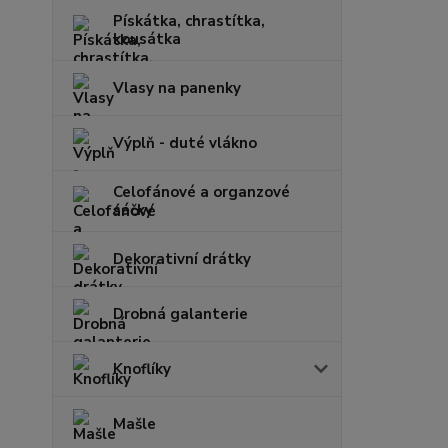
Pískátka, chrastítka,
kousátka
Vlasy na panenky
Výplň - duté vlákno
Celofánové a organzové
sáčky
Dekorativní drátky
Drobná galanterie
Knoflíky
Mašle