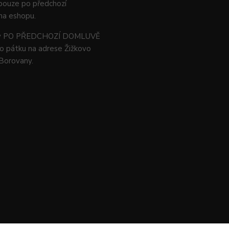
 pouze po předchozí
na eshopu.
ný PO PŘEDCHOZÍ DOMLUVĚ
o pátku na adrese Žižkovo
 Borovany.