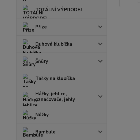
TOTÁLNÍ VÝPRODEJ
Příze
Duhová klubíčka
Šňůry
Tašky na klubíčka
Háčky, jehlice,
označovače, jehly
Nůžky
Bambule