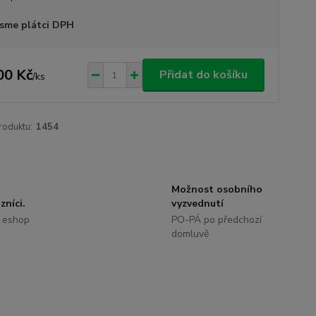
sme plátci DPH
00 Kč
Přidat do košíku
/
ks
roduktu:
1454
Možnost osobního
zníci.
vyzvednutí
 eshop
PO-PÁ po předchozí
domluvě