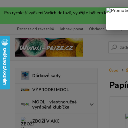
Pro rychlejší vyřízení Vašich dotazů, využijte během letních
Recenze od zákazníků
Jak nakupovat
Obchodní podmínky
Úvod
Š
Dárkové sady
Papí
VÝPRODEJ MOOL
MOOL - vlastnoručně
vyráběná klubíčka
ZBOŽÍ V AKCI