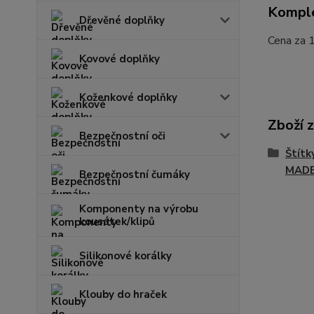
Komple
Dřevěné doplňky
Cena za 1
Kovové doplňky
Koženkové doplňky
Zboží 
Bezpečnostní oči
Štítk
MAD
Bezpečnostní čumáky
Komponenty na výrobu
kousátek/klipů
Silikonové korálky
Klouby do hraček