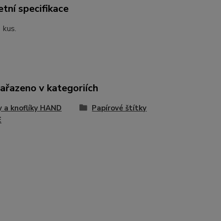
tní specifikace
 kus.
zařazeno v kategoriích
y a knoflíky HAND
Papírové štítky
E