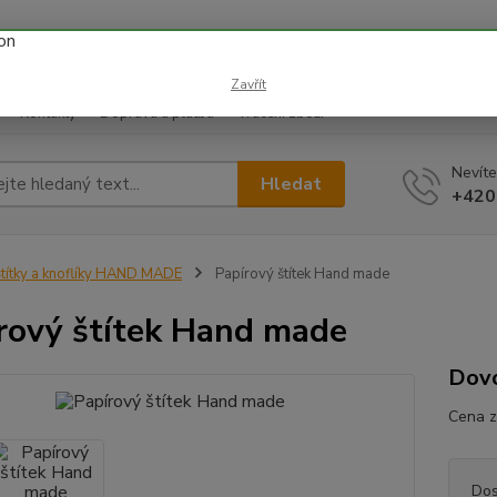
 prázdnin náš email info@i-prize.cz. Děkujeme. !!! POZOR ZMĚN
BUDEME V ÚTERÝ 11.8. DĚKUJEME ZA POCHOPENÍ!
Zavřít
Kontakty
Doprava a platba
Vrácení zboží
Nevíte
Hledat
+420
títky a knoflíky HAND MADE
Papírový štítek Hand made
rový štítek Hand made
Dov
Cena z
Dos