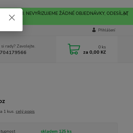
A !!! V PONDĚLÍ 10.8. NEVYŘIZUJEME ŽÁDNÉ OBJEDNÁVKY, ODESÍLAT
Přihlášení
 si rady? Zavolejte.
0
ks
za
0,00 Kč
704179566
oz
a 1 kus.
celý popis
tupnost
skladem 125 ks