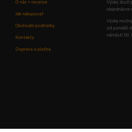
O nás + recenze
Výdej zboží
objednávce 
Jak nakupovat
Výdej mož
Obchodní podmínky
od pondělí d
náměstí 50,
Kontakty
Doprava a platba