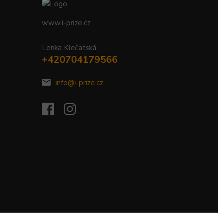
www.i-prize.cz
Lenka Klečatská
+420704179566
info@i-prize.cz