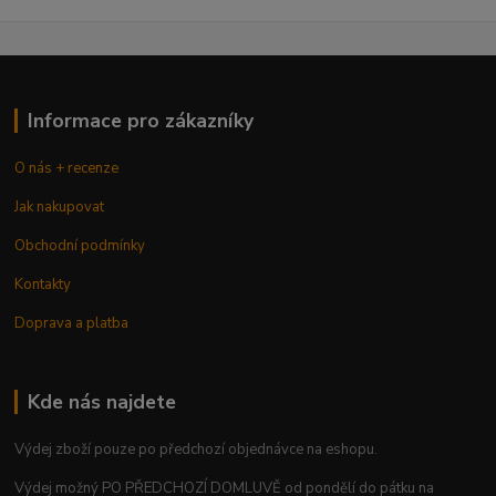
Informace pro zákazníky
O nás + recenze
Jak nakupovat
Obchodní podmínky
Kontakty
Doprava a platba
Kde nás najdete
Výdej zboží pouze po předchozí objednávce na eshopu.
Výdej možný PO PŘEDCHOZÍ DOMLUVĚ od pondělí do pátku na