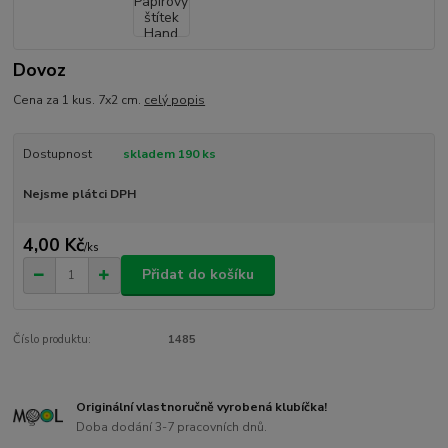
Dovoz
Cena za 1 kus. 7x2 cm.
celý popis
Dostupnost
skladem 190 ks
Nejsme plátci DPH
4,00 Kč
/
ks
Přidat do košíku
Číslo produktu:
1485
Originální vlastnoručně vyrobená klubíčka!
Doba dodání 3-7 pracovních dnů.