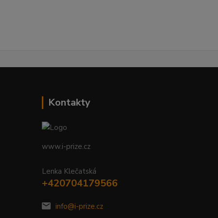
Kontakty
www.i-prize.cz
Lenka Klečatská
+420704179566
info@i-prize.cz