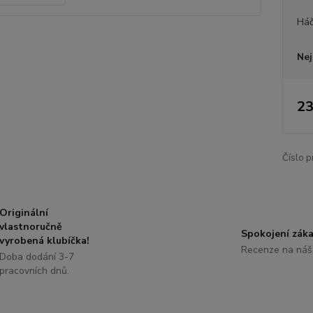
Há
Nej
23
Číslo p
Originální
vlastnoručně
Spokojení záka
vyrobená klubíčka!
Recenze na náš
Doba dodání 3-7
pracovních dnů.