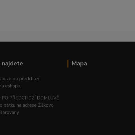
 najdete
Mapa
 pouze po předchozí
na eshopu.
ný PO PŘEDCHOZÍ DOMLUVĚ
o pátku na adrese Žižkovo
 Borovany.