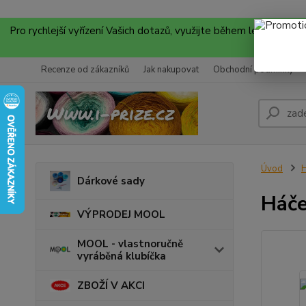
Pro rychlejší vyřízení Vašich dotazů, využijte během letních
Recenze od zákazníků
Jak nakupovat
Obchodní podmínky
Úvod
H
Dárkové sady
Háče
VÝPRODEJ MOOL
MOOL - vlastnoručně
vyráběná klubíčka
ZBOŽÍ V AKCI