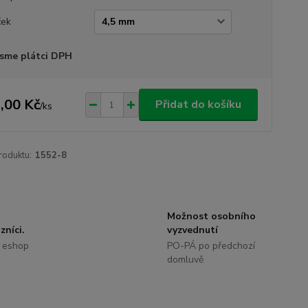
ček
sme plátci DPH
,00 Kč
Přidat do košíku
/
ks
roduktu:
1552-8
Možnost osobního
zníci.
vyzvednutí
 eshop
PO-PÁ po předchozí
domluvě