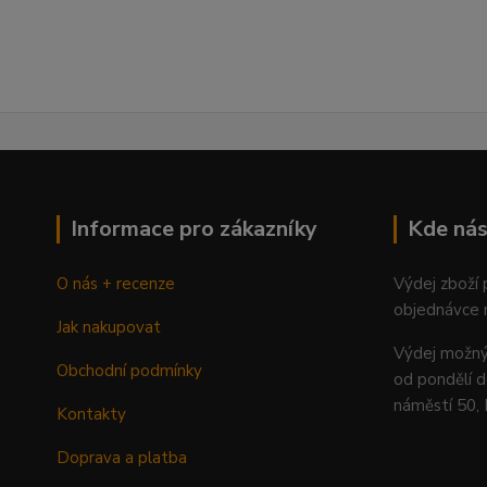
Informace pro zákazníky
Kde nás
O nás + recenze
Výdej zboží
objednávce 
Jak nakupovat
Výdej mož
Obchodní podmínky
od pondělí d
náměstí 50,
Kontakty
Doprava a platba