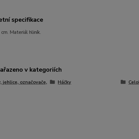
tní specifikace
cm. Materiál hliník.
zařazeno v kategoriích
, jehlice, označovače,
Háčky
Celo