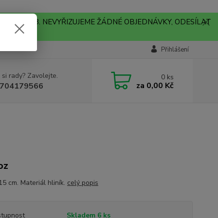
A !!! V PONDĚLÍ 10.8. NEVYŘIZUJEME ŽÁDNÉ OBJEDNÁVKY, ODESÍLAT
Přihlášení
 si rady? Zavolejte.
0
ks
za
0,00 Kč
704179566
oz
5 cm. Materiál hliník.
celý popis
tupnost
Skladem 6 ks