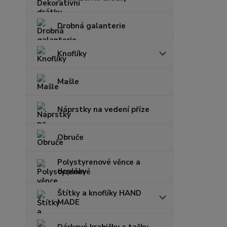
Drobná galanterie
Knoflíky
Mašle
Náprstky na vedení příze
Obruče
Polystyrenové věnce a
doplňky
Štítky a knoflíky HAND
MADE