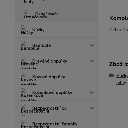
Označovače
Komple
Délka 15 
Nůžky
Bambule
Dřevěné doplňky
Zboží 
Háčky
Kovové doplňky
jehly
Koženkové doplňky
Bezpečnostní oči
Bezpečnostní čumáky