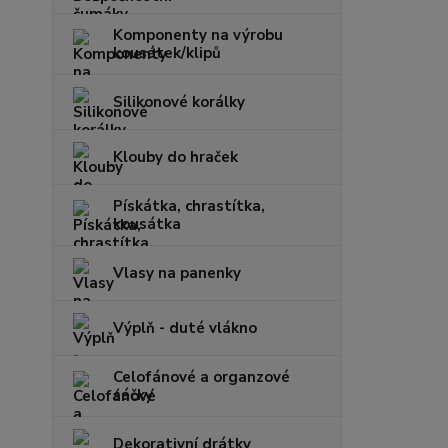
Komponenty na výrobu
kousátek/klipů
Silikonové korálky
Klouby do hraček
Pískátka, chrastítka,
kousátka
Vlasy na panenky
Výplň - duté vlákno
Celofánové a organzové
sáčky
Dekorativní drátky