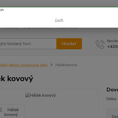
 prázdnin náš email info@i-prize.cz. Děkujeme. !!! POZOR ZMĚN
BUDEME V ÚTERÝ 11.8. DĚKUJEME ZA POCHOPENÍ!
Zavřít
Kontakty
Doprava a platba
Vrácení zboží
Nevíte
Hledat
+420
áčky, jehlice, označovače, jehly
Háček kovový
k kovový
Dov
Délka 1
Dos