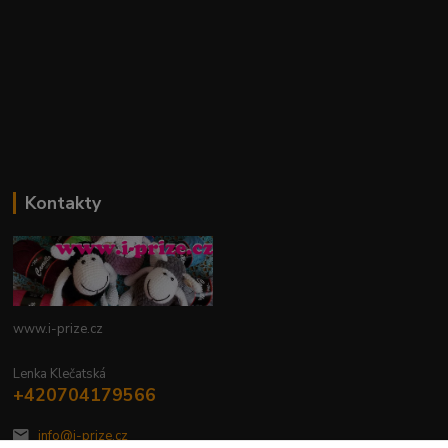
Kontakty
www.i-prize.cz
Lenka Klečatská
+420704179566
info@i-prize.cz