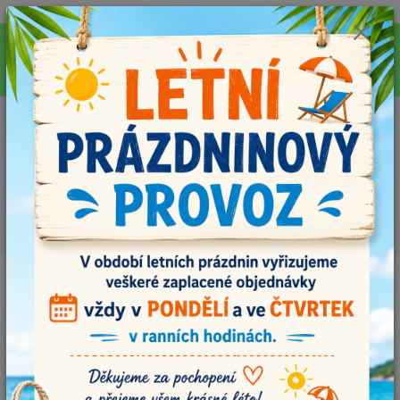
Pro rychlejší vyřízení Vašich dotazů, využijte během letních prázdnin náš
email info@i-prize.cz. Děkujeme. !!! POZOR ZMĚNA !!! V PONDĚLÍ 10.8.
NEVYŘIZUJEME ŽÁDNÉ OBJEDNÁVKY, ODESÍLAT BUDEME V ÚTERÝ
11.8. DĚKUJEME ZA POCHOPENÍ!
0
ks
+420704179566
za
0,00 Kč
Menu
Hledat
Úvod
Příze
Alize Diva 622, fialová
Alize Diva 622, fialová