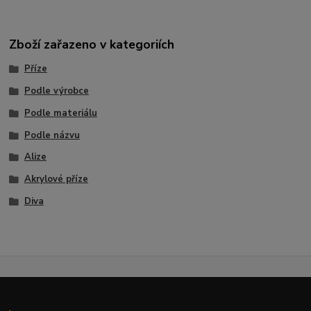
Zboží zařazeno v kategoriích
Příze
Podle výrobce
Podle materiálu
Podle názvu
Alize
Akrylové příze
Diva