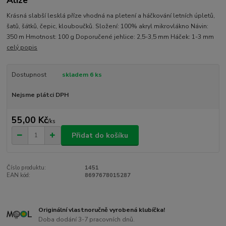
Alize
Krásná slabší lesklá příze vhodná na pletení a háčkování letních úpletů,
šatů, šátků, čepic, klouboučků. Složení: 100% akryl mikrovlákno Návin:
350 m Hmotnost: 100 g Doporučené jehlice: 2,5-3,5 mm Háček: 1-3 mm
celý popis
Dostupnost
skladem 6 ks
Nejsme plátci DPH
55,00 Kč
/
ks
Přidat do košíku
Číslo produktu:
1451
EAN kód:
8697678015287
Originální vlastnoručně vyrobená klubíčka!
Doba dodání 3-7 pracovních dnů.