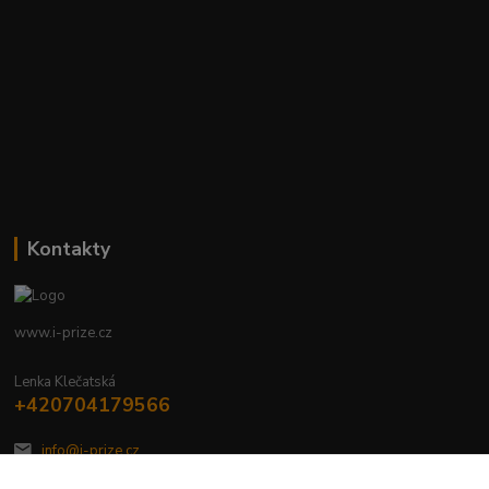
Kontakty
www.i-prize.cz
Lenka Klečatská
+420704179566
info@i-prize.cz