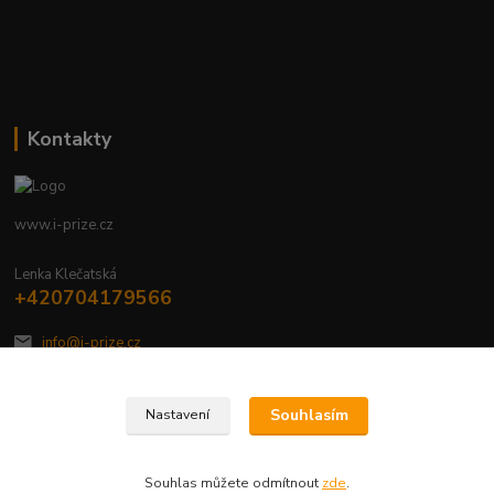
Kontakty
www.i-prize.cz
Lenka Klečatská
+420704179566
info@i-prize.cz
Souhlasím
Nastavení
Souhlas můžete odmítnout
zde
.