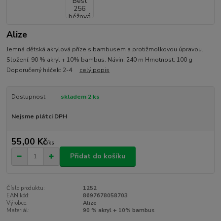
Alize
Jemná dětská akrylová příze s bambusem a protižmolkovou úpravou.
Složení: 90 % akryl + 10% bambus. Návin: 240 m Hmotnost: 100 g
Doporučený háček: 2-4
celý popis
Dostupnost
skladem 2 ks
Nejsme plátci DPH
55,00 Kč
/
ks
Přidat do košíku
Číslo produktu:
1252
EAN kód:
8697678058703
Výrobce:
Alize
Materiál:
90 % akryl + 10% bambus