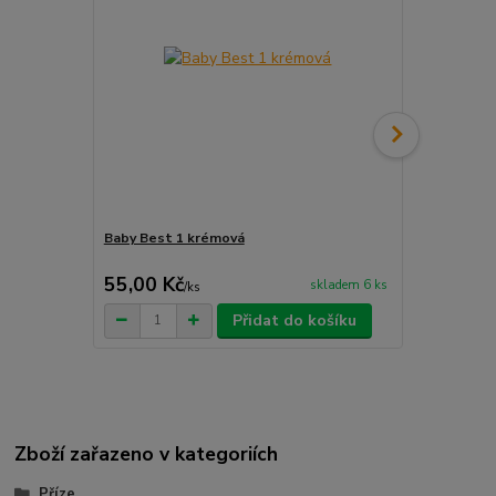
Baby Best 1 krémová
Koženkový š
semiše
55,00 Kč
12,00 Kč
skladem 6 ks
/
ks
Přidat do košíku
Zboží zařazeno v kategoriích
Příze