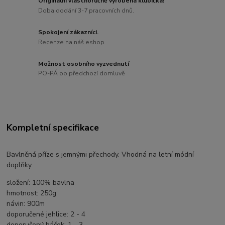
Originální vlastnoručně vyrobená klubíčka!
Doba dodání 3-7 pracovních dnů.
Spokojení zákazníci.
Recenze na náš eshop
Možnost osobního vyzvednutí
PO-PÁ po předchozí domluvě
Kompletní specifikace
Bavlněná příze s jemnými přechody. Vhodná na letní módní
doplňky.
složení: 100% bavlna
hmotnost: 250g
návin: 900m
doporučené jehlice: 2 - 4
doporučený háček: 1 - 3