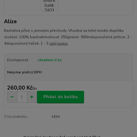
Alize
Bavlněná příze s jemnými přechody. Vhodná na letní módní doplňky.
složení: 100% bavlnahmotnost: 250gnávin: 900mdoporučené jehlice: 2 -
4doporučený háček: 1 - 3
celý popis
Dostupnost
skladem 2 ks
Nejsme plátci DPH
260,00 Kč
/
ks
Přidat do košíku
Číslo produktu:
1834