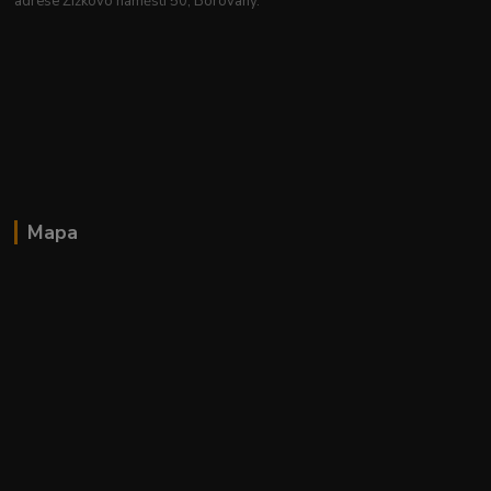
adrese Žižkovo náměstí 50, Borovany.
Mapa