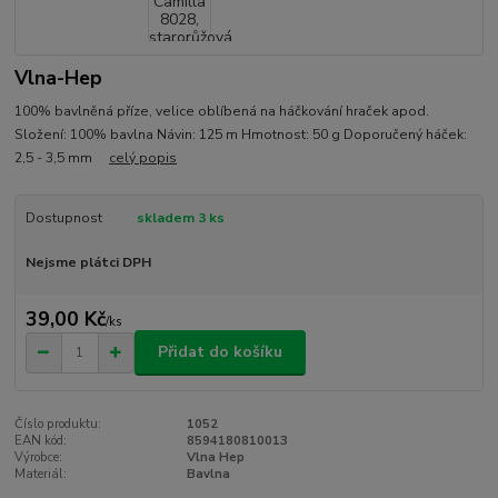
Vlna-Hep
100% bavlněná příze, velice oblíbená na háčkování hraček apod.
Složení: 100% bavlna Návin: 125 m Hmotnost: 50 g Doporučený háček:
2,5 - 3,5 mm
celý popis
Dostupnost
skladem 3 ks
Nejsme plátci DPH
39,00 Kč
/
ks
Přidat do košíku
Číslo produktu:
1052
EAN kód:
8594180810013
Výrobce:
Vlna Hep
Materiál:
Bavlna