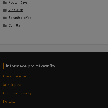
Podle názvu
Vlna-Hep
Balvněné příze
Camilla
Informace pro zákazníky
O nás + recenze
Jak nakupovat
Obchodní podmínky
Kontakty