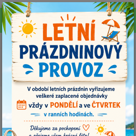
Pro rychlejší vyřízení Vašich dotazů, využijte během letních prázdnin náš
email info@i-prize.cz. Děkujeme. !!! POZOR ZMĚNA !!! V PONDĚLÍ 10.8.
NEVYŘIZUJEME ŽÁDNÉ OBJEDNÁVKY, ODESÍLAT BUDEME V ÚTERÝ
11.8. DĚKUJEME ZA POCHOPENÍ!
0
ks
+420704179566
za
0,00 Kč
Menu
Hledat
Úvod
Příze
Dolphin baby 80310, tmavý cyklámen
Dolphin baby 80310, tmavý
cyklámen
TOP produkt