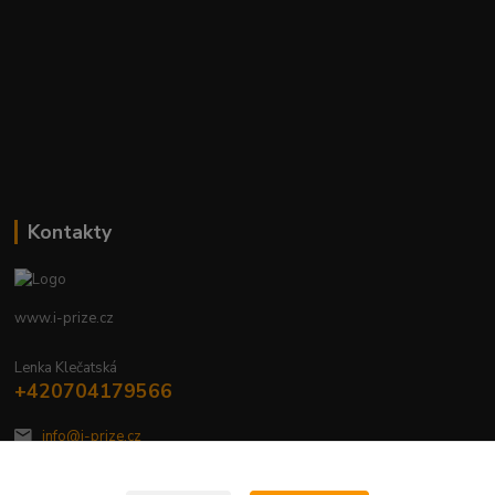
Kontakty
www.i-prize.cz
Lenka Klečatská
+420704179566
info@i-prize.cz