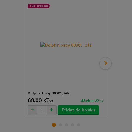
TOP produkt
TOP produkt
Dolphin baby 80301, bílá
Dolphin baby
68,00 Kč
68,00 Kč
skladem 60 ks
/
ks
Přidat do košíku