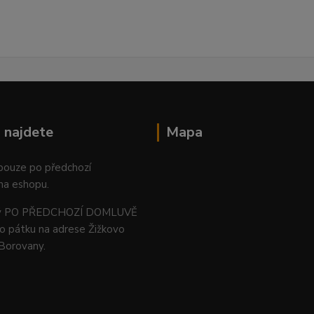
 najdete
Mapa
 pouze po předchozí
na eshopu.
ný PO PŘEDCHOZÍ DOMLUVĚ
o pátku na adrese Žižkovo
 Borovany.