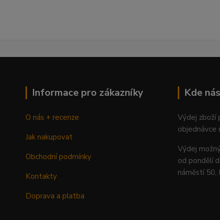
Informace pro zákazníky
Kde nás
O nás + recenze
Výdej zboží
objednávce 
Jak nakupovat
Výdej mož
Obchodní podmínky
od pondělí d
náměstí 50,
Kontakty
Doprava a platba