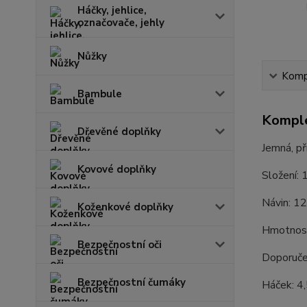
Háčky, jehlice,
označovače, jehly
Nůžky
Kompl
Bambule
Komple
Dřevěné doplňky
Jemná, př
Kovové doplňky
Složení:
Návin: 1
Koženkové doplňky
Hmotnost
Bezpečnostní oči
Doporučen
Bezpečnostní čumáky
Háček: 4