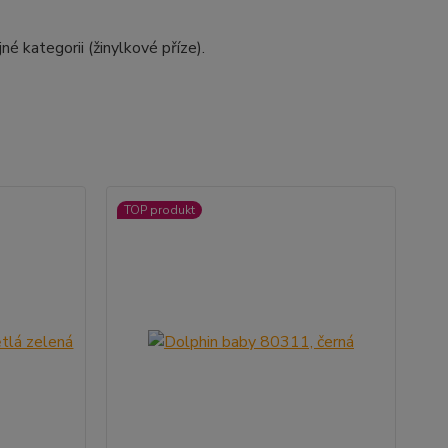
é kategorii (žinylkové příze).
TOP produkt