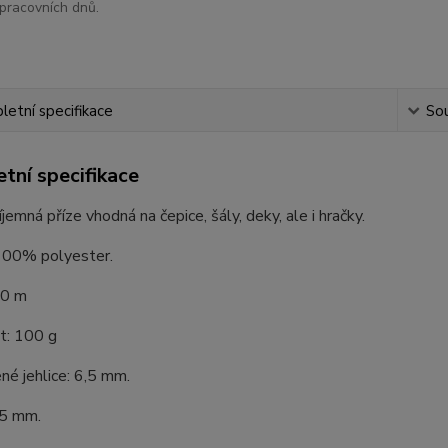
pracovních dnů.
etní specifikace
Sou
tní specifikace
íjemná příze vhodná na čepice, šály, deky, ale i hračky.
 100% polyester.
20 m
: 100 g
é jehlice: 6,5 mm.
,5 mm.