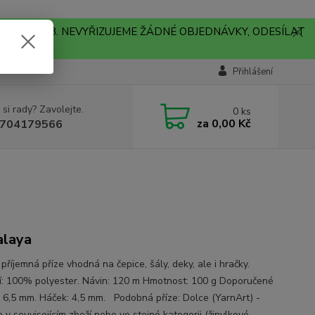
A !!! V PONDĚLÍ 10.8. NEVYŘIZUJEME ŽÁDNÉ OBJEDNÁVKY, ODESÍLAT
Přihlášení
 si rady? Zavolejte.
0
ks
za
0,00 Kč
704179566
alaya
příjemná příze vhodná na čepice, šály, deky, ale i hračky.
í: 100% polyester. Návin: 120 m Hmotnost: 100 g Doporučené
e: 6,5 mm. Háček: 4,5 mm. Podobná příze: Dolce (YarnArt) -
 v souvisejícím zboží nebo ve stejné kategorii (žinylkové