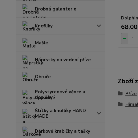
Drobná galanterie
Dolphin
Knoflíky
68,00
Mašle
Náprstky na vedení příze
Obruče
Zboží 
Polystyrenové věnce a
Příze
doplňky
Hima
Štítky a knoflíky HAND
MADE
Dárkové krabičky a tašky