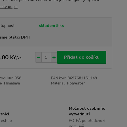
celý popis
tupnost
skladem 9 ks
sme plátci DPH
,00 Kč
Přidat do košíku
/
ks
roduktu:
958
EAN kód:
8697681151149
e:
Himalaya
Materiál:
Polyester
Možnost osobního
zníci.
vyzvednutí
 eshop
PO-PÁ po předchozí
domluvě