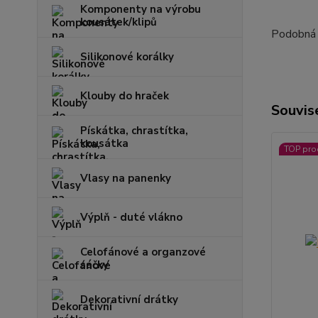
Komponenty na výrobu
kousátek/klipů
Podobná p
Silikonové korálky
Klouby do hraček
Souvise
Pískátka, chrastítka,
kousátka
TOP pro
Vlasy na panenky
Výplň - duté vlákno
Celofánové a organzové
sáčky
Dekorativní drátky