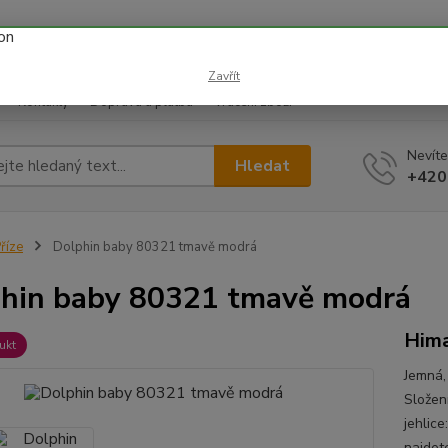
 prázdnin náš email info@i-prize.cz. Děkujeme. !!! POZOR ZMĚN
BUDEME V ÚTERÝ 11.8. DĚKUJEME ZA POCHOPENÍ!
Zavřít
Kontakty
Doprava a platba
Vrácení zboží
Nevíte
Hledat
+420
říze
Dolphin baby 80321 tmavě modrá
hin baby 80321 tmavě modrá
Him
ukt
Jemná, 
Složen
jehlic
najdete