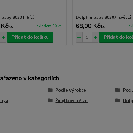
 baby 80301, bílá
Dolphin baby 80307, světlá
 Kč
68,00 Kč
skladem 60 ks
sk
/
ks
/
ks
Přidat do košíku
Přidat do ko
zařazeno v kategoriích
Podle výrobce
Podl
laya
Žinylkové příze
Dolp