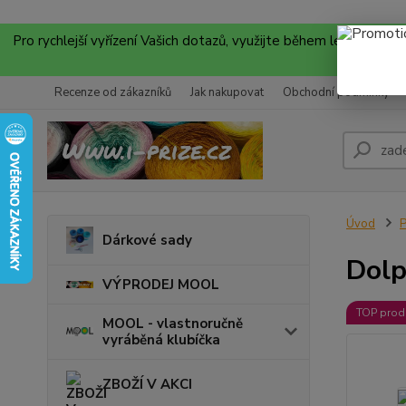
Pro rychlejší vyřízení Vašich dotazů, využijte během letních
Recenze od zákazníků
Jak nakupovat
Obchodní podmínky
Úvod
P
Dárkové sady
Dolp
VÝPRODEJ MOOL
TOP prod
MOOL - vlastnoručně
vyráběná klubíčka
ZBOŽÍ V AKCI