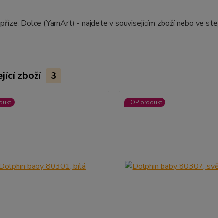
říze: Dolce (YarnArt) - najdete v souvisejícím zboží nebo ve stejn
jící zboží
3
dukt
TOP produkt