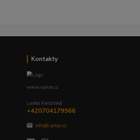
Kontakty
www.i-prize.cz
Lenka Klečatská
+420704179566
info@i-prize.cz