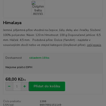
Himalaya
Jemná, příjemná příze vhodná na čepice, šály, deky, ale i hračky. Složení:
100% polyester. Návin: 120 m Hmotnost: 100 g Doporučené jehlice: 6,5
mm. Háček: 4,5 mm. Podobná příze: Dolce (YarnArt) - najdete v
souvisejícím zboží nebo ve stejné kategorii (žinylkové příze).
celý popis
Dostupnost
skladem 18 ks
Nejsme plátci DPH
68,00 Kč
/
ks
Přidat do košíku
Číslo produktu:
1386
EAN kód:
8697681151149