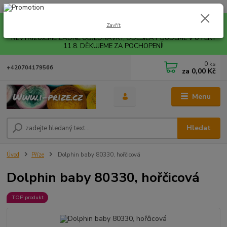
Pro rychlejší vyřízení Vašich dotazů, využijte během letních prázdnin náš
Zavřít
email info@i-prize.cz. Děkujeme. !!! POZOR ZMĚNA !!! V PONDĚLÍ 10.8.
NEVYŘIZUJEME ŽÁDNÉ OBJEDNÁVKY, ODESÍLAT BUDEME V ÚTERÝ
11.8. DĚKUJEME ZA POCHOPENÍ!
0
ks
+420704179566
za
0,00 Kč
Menu
Hledat
Úvod
Příze
Dolphin baby 80330, hořčicová
Dolphin baby 80330, hořčicová
TOP produkt