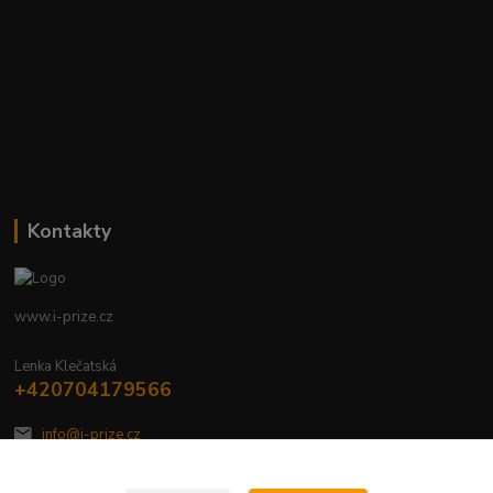
Kontakty
www.i-prize.cz
Lenka Klečatská
+420704179566
info@i-prize.cz