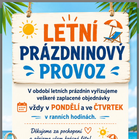
Pro rychlejší vyřízení Vašich dotazů, využijte během letních prázdnin náš
email info@i-prize.cz. Děkujeme. !!! POZOR ZMĚNA !!! V PONDĚLÍ 10.8.
NEVYŘIZUJEME ŽÁDNÉ OBJEDNÁVKY, ODESÍLAT BUDEME V ÚTERÝ
11.8. DĚKUJEME ZA POCHOPENÍ!
0
ks
+420704179566
za
0,00 Kč
Menu
Hledat
Úvod
Příze
Dolphin baby 80331 tmavě zelená
Dolphin baby 80331 tmavě
zelená
TOP produkt