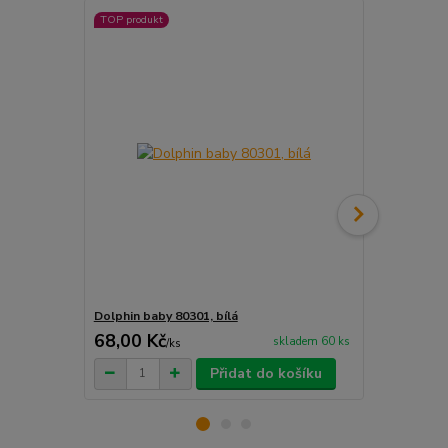
TOP produkt
TOP produkt
Dolphin baby 80301, bílá
Dolphin baby
68,00 Kč
68,00 Kč
skladem 60 ks
/
ks
Přidat do košíku