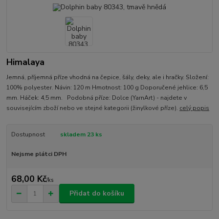
Himalaya
Jemná, příjemná příze vhodná na čepice, šály, deky, ale i hračky. Složení:
100% polyester. Návin: 120 m Hmotnost: 100 g Doporučené jehlice: 6,5
mm. Háček: 4,5 mm. Podobná příze: Dolce (YarnArt) - najdete v
souvisejícím zboží nebo ve stejné kategorii (žinylkové příze).
celý popis
Dostupnost
skladem 23 ks
Nejsme plátci DPH
68,00 Kč
/
ks
Přidat do košíku