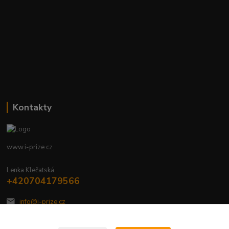
Kontakty
www.i-prize.cz
Lenka Klečatská
+420704179566
info@i-prize.cz