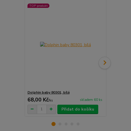
TOP produkt
TOP produkt
Dolphin baby 80301, bílá
Dolphin baby
68,00 Kč
68,00 Kč
skladem 60 ks
/
ks
Přidat do košíku