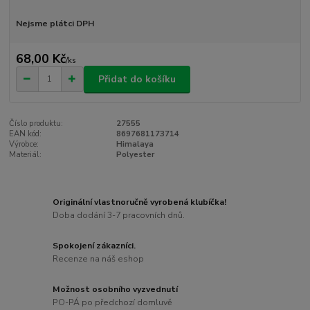
Nejsme plátci DPH
68,00 Kč
/
ks
Přidat do košíku
Číslo produktu:
27555
EAN kód:
8697681173714
Výrobce:
Himalaya
Materiál:
Polyester
Originální vlastnoručně vyrobená klubíčka!
Doba dodání 3-7 pracovních dnů.
Spokojení zákazníci.
Recenze na náš eshop
Možnost osobního vyzvednutí
PO-PÁ po předchozí domluvě