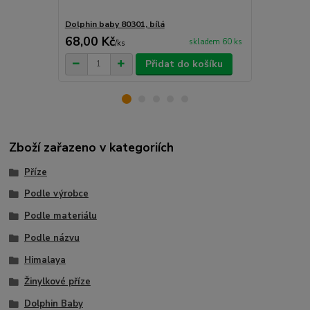
Dolphin baby 80301, bílá
Dolphin baby
68,00 Kč
68,00 Kč
skladem 60 ks
/
ks
Přidat do košíku
Zboží zařazeno v kategoriích
Příze
Podle výrobce
Podle materiálu
Podle názvu
Himalaya
Žinylkové příze
Dolphin Baby