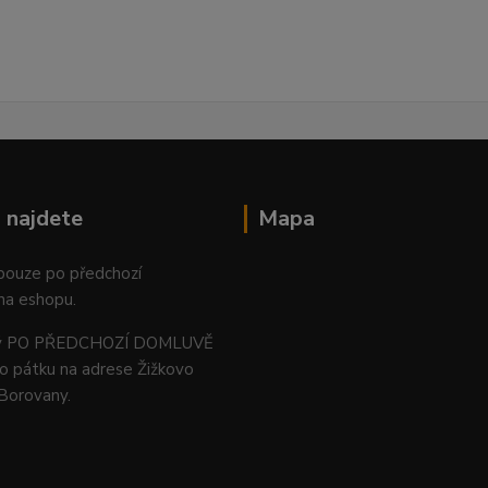
 najdete
Mapa
 pouze po předchozí
na eshopu.
ný PO PŘEDCHOZÍ DOMLUVĚ
o pátku na adrese Žižkovo
 Borovany.