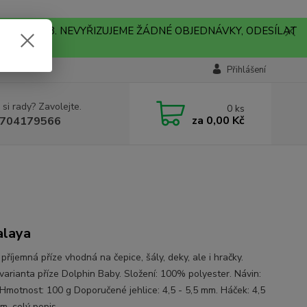
A !!! V PONDĚLÍ 10.8. NEVYŘIZUJEME ŽÁDNÉ OBJEDNÁVKY, ODESÍLAT
Přihlášení
 si rady? Zavolejte.
0
ks
za
0,00 Kč
704179566
alaya
příjemná příze vhodná na čepice, šály, deky, ale i hračky.
 varianta příze Dolphin Baby. Složení: 100% polyester. Návin:
Hmotnost: 100 g Doporučené jehlice: 4,5 - 5,5 mm. Háček: 4,5
mm.
celý popis