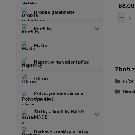
68,00
Drobná galanterie
Knoflíky
Mašle
Náprstky na vedení příze
Zboží 
Obruče
Příze
Hima
Polystyrenové věnce a
doplňky
Štítky a knoflíky HAND
MADE
Dárkové krabičky a tašky