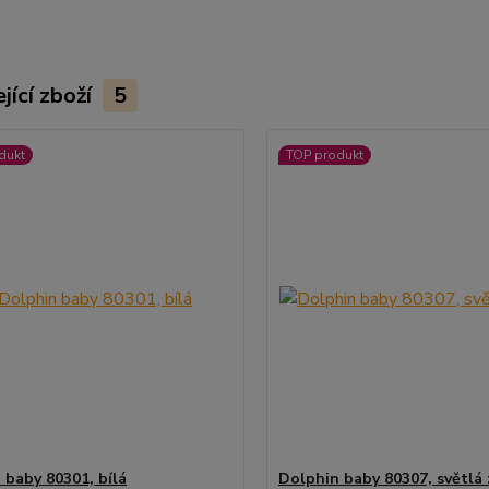
jící zboží
5
dukt
TOP produkt
 baby 80301, bílá
Dolphin baby 80307, světlá