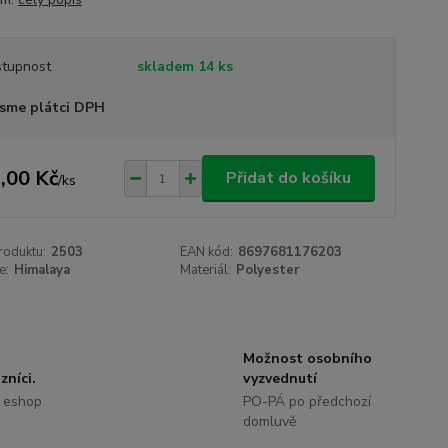
tupnost
skladem 14 ks
sme plátci DPH
,00 Kč
Přidat do košíku
/
ks
roduktu:
2503
EAN kód:
8697681176203
e:
Himalaya
Materiál:
Polyester
Možnost osobního
zníci.
vyzvednutí
 eshop
PO-PÁ po předchozí
domluvě