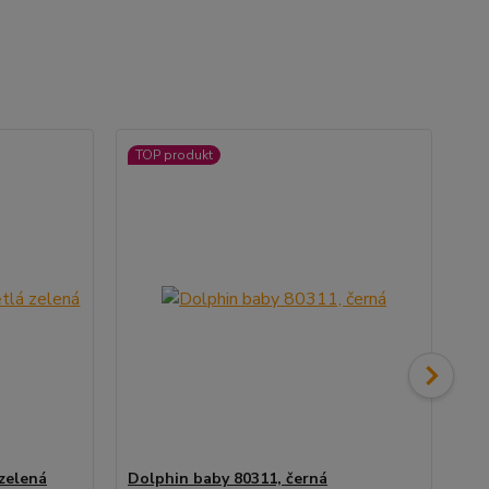
TOP produkt
TO
 zelená
Dolphin baby 80311, černá
Do