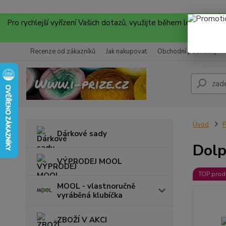
Pro rychlejší vyřízení Vašich dotazů, využijte během letních
Recenze od zákazníků
Jak nakupovat
Obchodní podmínky
Úvod
P
Dárkové sady
Dolp
VÝPRODEJ MOOL
TOP prod
MOOL - vlastnoručně
vyráběná klubíčka
ZBOŽÍ V AKCI