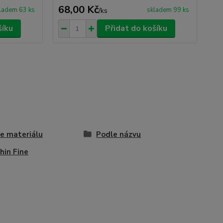
68,00 Kč
68
ladem 63 ks
skladem 99 ks
/
ks
šíku
Přidat do košíku
e materiálu
Podle názvu
hin Fine