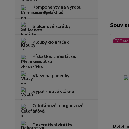
Komponenty na výrobu
kousátek/klipů
Souvise
Silikonové korálky
TOP pro
Klouby do hraček
Pískátka, chrastítka,
kousátka
Vlasy na panenky
Výplň - duté vlákno
Celofánové a organzové
sáčky
Dekorativní drátky
Dolphin