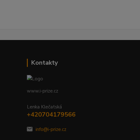
Kontakty
www.i-prize.cz
Lenka Klečatská
+420704179566
info@i-prize.cz