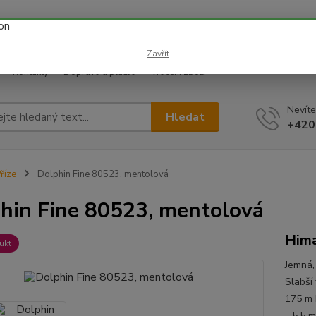
 prázdnin náš email info@i-prize.cz. Děkujeme. !!! POZOR ZMĚN
BUDEME V ÚTERÝ 11.8. DĚKUJEME ZA POCHOPENÍ!
Zavřít
Kontakty
Doprava a platba
Vrácení zboží
Nevíte
Hledat
+420
říze
Dolphin Fine 80523, mentolová
hin Fine 80523, mentolová
Him
ukt
Jemná, 
Slabší
175 m 
- 5,5 