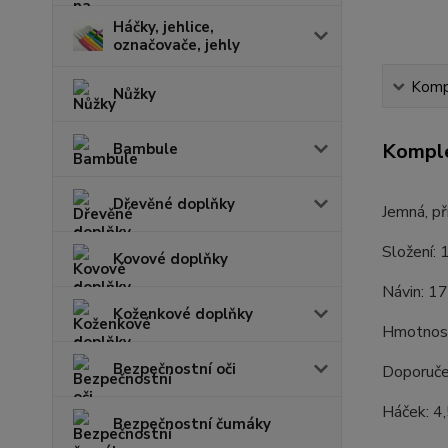
Háčky, jehlice,
označovače, jehly
Kompl
Nůžky
Komple
Bambule
Dřevěné doplňky
Jemná, př
Složení:
Kovové doplňky
Návin: 1
Koženkové doplňky
Hmotnost
Bezpečnostní oči
Doporučen
Háček: 4,
Bezpečnostní čumáky