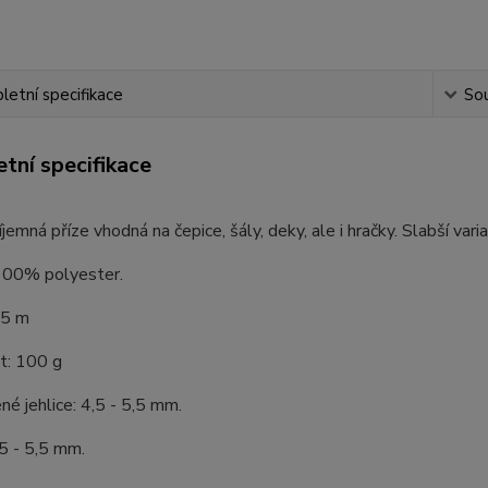
etní specifikace
Sou
tní specifikace
íjemná příze vhodná na čepice, šály, deky, ale i hračky. Slabší var
 100% polyester.
75 m
: 100 g
é jehlice: 4,5 - 5,5 mm.
5 - 5,5 mm.