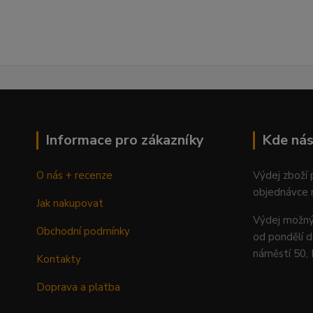
Informace pro zákazníky
Kde nás
O nás + recenze
Výdej zboží
objednávce 
Jak nakupovat
Výdej mož
Obchodní podmínky
od pondělí d
náměstí 50,
Kontakty
Doprava a platba