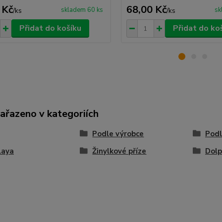
 Kč
68,00 Kč
skladem 60 ks
sk
/
ks
/
ks
Přidat do košíku
Přidat do ko
zařazeno v kategoriích
Podle výrobce
Podl
laya
Žinylkové příze
Dolp