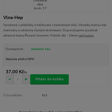
Vlna-Hep
Vyrobené z překližky, k háčkování z bavlněných šňůr. Výrobky mohou být
malovány a zdobeny různými technikami. Doporučujeme používat
akrylové barvy Řezané laserem. Průměr děr - 10mm
celý popis
Dostupnost
skladem 4 ks
Nejsme plátci DPH
37,00 Kč
/
ks
Přidat do košíku
Číslo produktu:
813