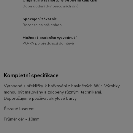
Originální vlastnoručně vyrobená klubíčka!
Doba dodání 3-7 pracovních dnů.
Spokojení zákazníci.
Recenze na náš eshop
Možnost osobního vyzvednutí
PO-PÁ po předchozí domluvě
Kompletní specifikace
Vyrobené z překližky, k háčkování z bavlněných šňůr. Výrobky
mohou být malovány a zdobeny různými technikami.
Doporučujeme používat akrylové barvy
Řezané laserem.
Průměr děr - 10mm