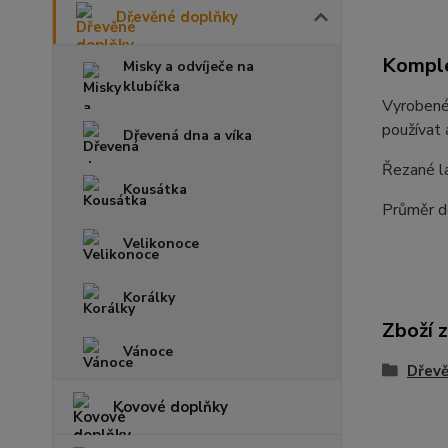
Dřevěné doplňky
Komple
Misky a odvíječe na
klubíčka
Vyrobené
používat 
Dřevená dna a víka
Řezané l
Kousátka
Průměr d
Velikonoce
Korálky
Zboží 
Vánoce
Dřevě
Kovové doplňky