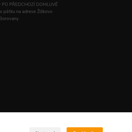
ný PO PŘEDCHOZÍ DOMLUVĚ
o pátku na adrese Žižkovo
 Borovany.