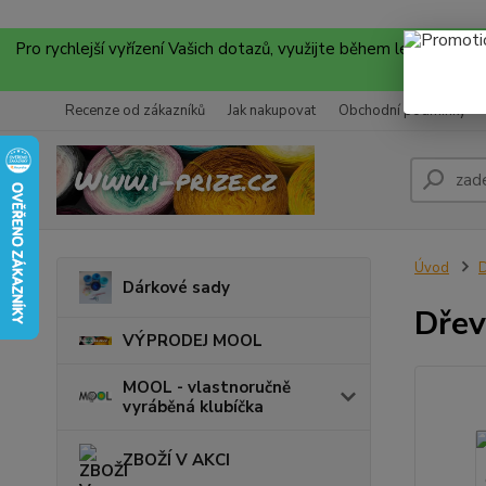
Pro rychlejší vyřízení Vašich dotazů, využijte během letních
Recenze od zákazníků
Jak nakupovat
Obchodní podmínky
Úvod
D
Dárkové sady
Dřev
VÝPRODEJ MOOL
MOOL - vlastnoručně
vyráběná klubíčka
ZBOŽÍ V AKCI