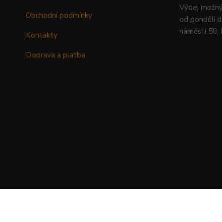
Výdej mož
Obchodní podmínky
od pondělí d
náměstí 50,
Kontakty
Doprava a platba