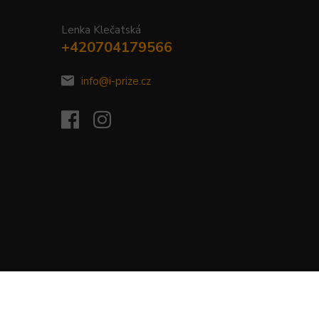
Lenka Klečatská
+420704179566
info@i-prize.cz