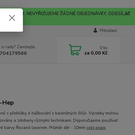
A !!! V PONDĚLÍ 10.8. NEVYŘIZUJEME ŽÁDNÉ OBJEDNÁVKY, ODESÍLAT
Přihlášení
 si rady? Zavolejte.
0
ks
za
0,00 Kč
704179566
a-Hep
né z překližky, k háčkování z bavlněných šňůr. Výrobky mohou
lovány a zdobeny různými technikami. Doporučujeme používat
vé barvy Řezané laserem. Průměr děr - 10mm
celý popis