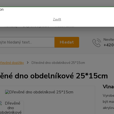
 prázdnin náš email info@i-prize.cz. Děkujeme. !!! POZOR ZMĚN
BUDEME V ÚTERÝ 11.8. DĚKUJEME ZA POCHOPENÍ!
Zavřít
Kontakty
Doprava a platba
Vrácení zboží
Nevíte
Hledat
+420
řevěné doplňky
Dřevěné dno obdelníkové 25*15cm
ěné dno obdelníkové 25*15cm
Vln
Vyrobe
být ma
akrylo