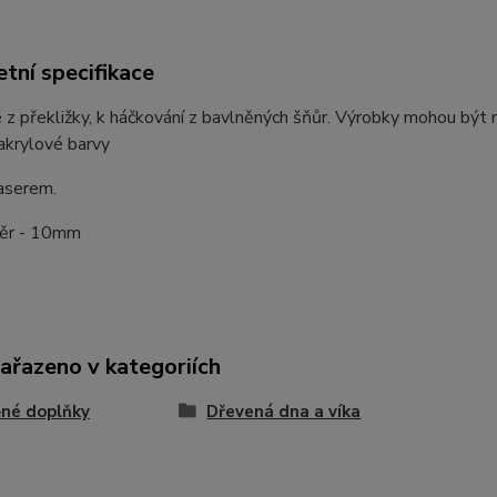
tní specifikace
 z překližky, k háčkování z bavlněných šňůr. Výrobky mohou bý
akrylové barvy
aserem.
ěr - 10mm
zařazeno v kategoriích
né doplňky
Dřevená dna a víka