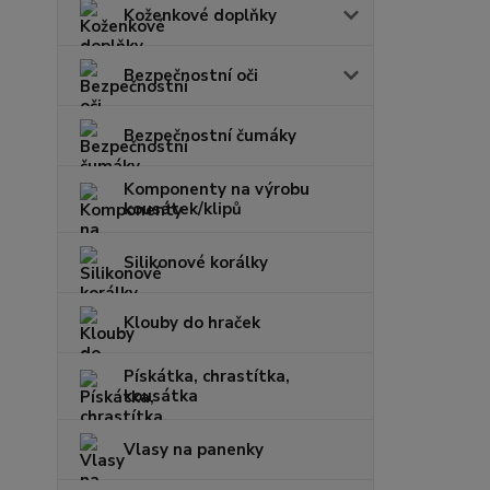
Koženkové doplňky
Bezpečnostní oči
Bezpečnostní čumáky
Komponenty na výrobu
kousátek/klipů
Silikonové korálky
Klouby do hraček
Pískátka, chrastítka,
kousátka
Vlasy na panenky