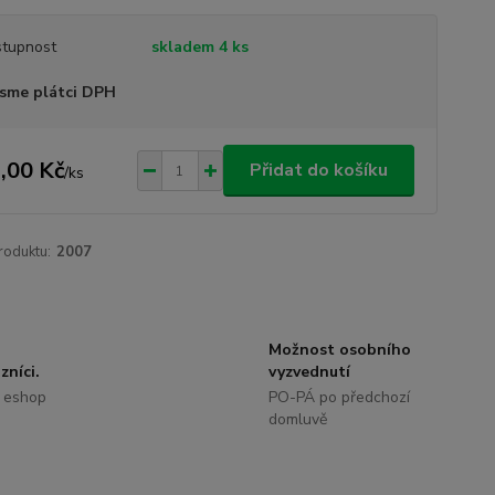
tupnost
skladem 4 ks
sme plátci DPH
,00 Kč
Přidat do košíku
/
ks
roduktu:
2007
Možnost osobního
zníci.
vyzvednutí
 eshop
PO-PÁ po předchozí
domluvě