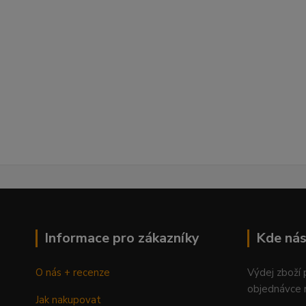
Informace pro zákazníky
Kde nás
O nás + recenze
Výdej zboží
objednávce 
Jak nakupovat