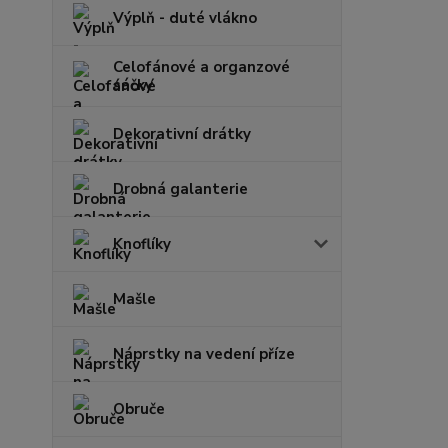
Výplň - duté vlákno
Celofánové a organzové
sáčky
Dekorativní drátky
Drobná galanterie
Knoflíky
Mašle
Náprstky na vedení příze
Obruče