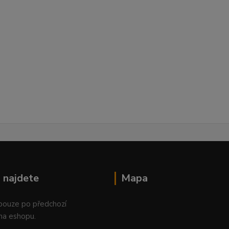
 najdete
Mapa
 pouze po předchozí
na eshopu.