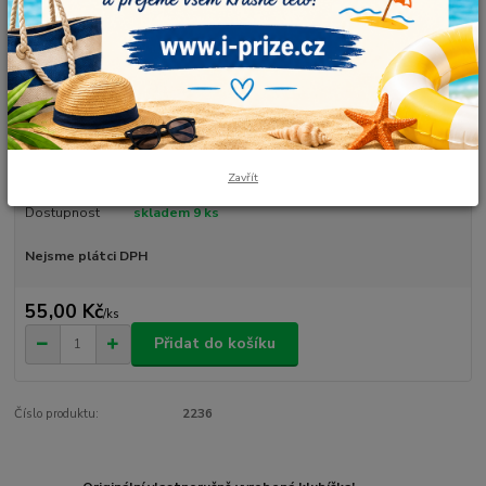
Vlna-Hep
Vyrobené z překližky, k háčkování z bavlněných šňůr. Výrobky mohou být
malovány a zdobeny různými technikami. Doporučujeme používat
akrylové barvy Řezané laserem. Průměr děr - 10mm
celý popis
Zavřít
Dostupnost
skladem 9 ks
Nejsme plátci DPH
55,00 Kč
/
ks
Přidat do košíku
Číslo produktu:
2236