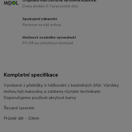
Originální vlastnoručně vyrobená klubíčka!
Doba dodání 3-7 pracovních dnů.
Spokojení zákazníci.
Recenze na náš eshop
Možnost osobního vyzvednutí
PO-PÁ po předchozí domluvě
Kompletní specifikace
Vyrobené z překližky, k háčkování z bavlněných šňůr. Výrobky
mohou být malovány a zdobeny různými technikami.
Doporučujeme používat akrylové barvy
Řezané laserem.
Průměr děr - 10mm