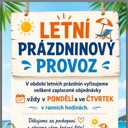
Pro rychlejší vyřízení Vašich dotazů, využijte během letních prázdnin náš
email info@i-prize.cz. Děkujeme. !!! POZOR ZMĚNA !!! V PONDĚLÍ 10.8.
NEVYŘIZUJEME ŽÁDNÉ OBJEDNÁVKY, ODESÍLAT BUDEME V ÚTERÝ
11.8. DĚKUJEME ZA POCHOPENÍ!
0
ks
+420704179566
za
0,00 Kč
Menu
Hledat
Úvod
Dřevěné doplňky
Dřevěné dno oválné 15x10 cm
Dřevěné dno oválné 15x10 cm