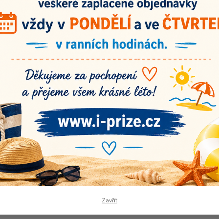
Dos
Nej
25
Číslo p
Originální
vlastnoručně
Spokojení záka
vyrobená klubíčka!
Recenze na náš
Doba dodání 3-7
pracovních dnů.
Zavřít