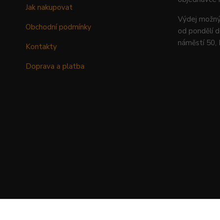
Jak nakupovat
Výdej mož
Obchodní podmínky
od pondělí d
náměstí 50,
Kontakty
Doprava a platba