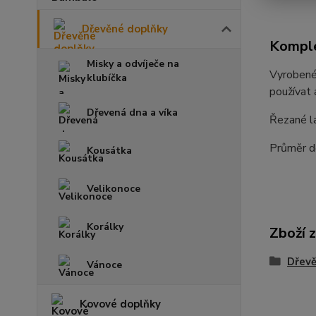
Dřevěné doplňky
Komple
Misky a odvíječe na
Vyrobené
klubíčka
používat 
Dřevená dna a víka
Řezané l
Průměr d
Kousátka
Velikonoce
Korálky
Zboží 
Dřevě
Vánoce
Kovové doplňky