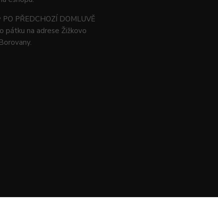
ný PO PŘEDCHOZÍ DOMLUVĚ
o pátku na adrese Žižkovo
 Borovany.