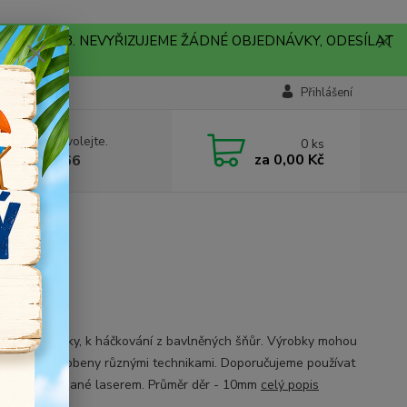
A !!! V PONDĚLÍ 10.8. NEVYŘIZUJEME ŽÁDNÉ OBJEDNÁVKY, ODESÍLAT
Přihlášení
 si rady? Zavolejte.
0
ks
za
0,00 Kč
704179566
a-Hep
né z překližky, k háčkování z bavlněných šňůr. Výrobky mohou
lovány a zdobeny různými technikami. Doporučujeme používat
vé barvy Řezané laserem. Průměr děr - 10mm
celý popis