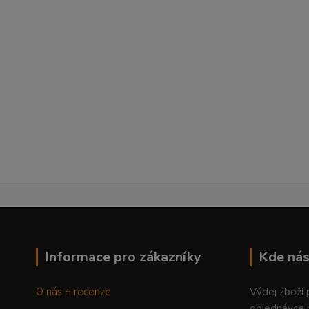
Informace pro zákazníky
Kde nás
O nás + recenze
Výdej zboží
objednávce 