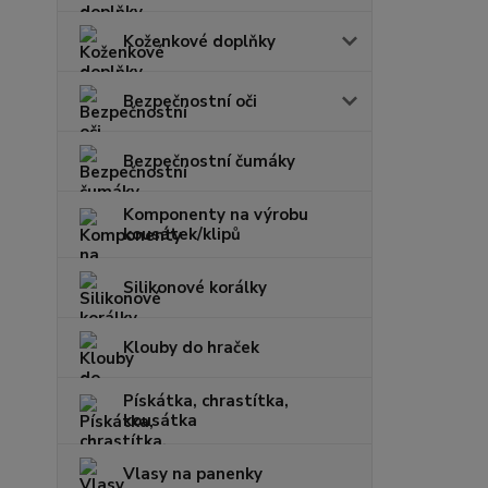
Koženkové doplňky
Bezpečnostní oči
Bezpečnostní čumáky
Komponenty na výrobu
kousátek/klipů
Silikonové korálky
Klouby do hraček
Pískátka, chrastítka,
kousátka
Vlasy na panenky