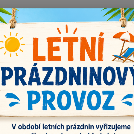
 prázdnin náš email info@i-prize.cz. Děkujeme. !!! POZOR ZMĚN
BUDEME V ÚTERÝ 11.8. DĚKUJEME ZA POCHOPENÍ!
Kontakty
Doprava a platba
Vrácení zboží
Nevíte
Hledat
+420
řevěné doplňky
Dřevěné zdobené dno kruh 10 cm
ěné zdobené dno kruh 10 cm
Vln
Vyrobe
být ma
akrylo