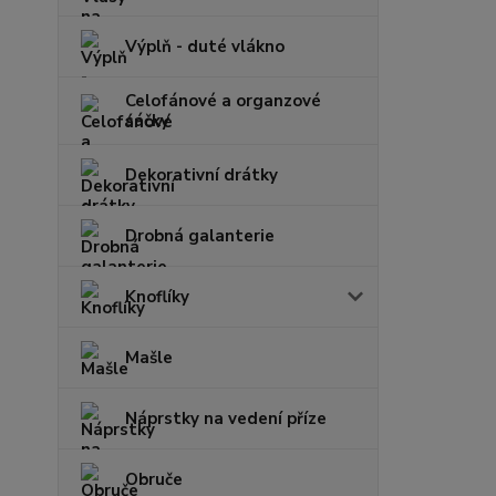
Výplň - duté vlákno
Celofánové a organzové
sáčky
Dekorativní drátky
Drobná galanterie
Knoflíky
Mašle
Náprstky na vedení příze
Obruče