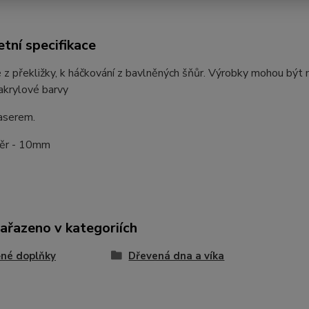
tní specifikace
 z překližky, k háčkování z bavlněných šňůr. Výrobky mohou bý
akrylové barvy
aserem.
ěr - 10mm
zařazeno v kategoriích
né doplňky
Dřevená dna a víka