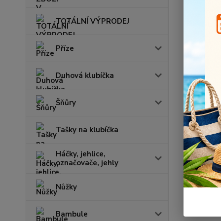
TOTÁLNÍ VÝPRODEJ
Příze
Duhová klubíčka
Šňůry
Tašky na klubíčka
Háčky, jehlice,
označovače, jehly
Nůžky
Bambule