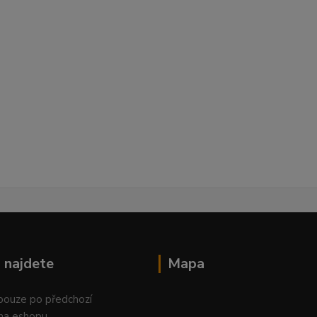
 najdete
Mapa
 pouze po předchozí
na eshopu.