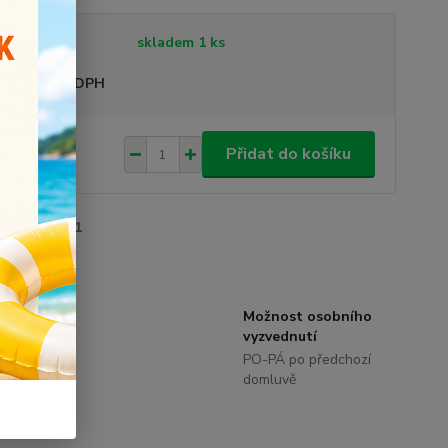
tupnost
skladem 1 ks
sme plátci DPH
,00 Kč
Přidat do košíku
/
ks
roduktu:
2021
Možnost osobního
zníci.
vyzvednutí
 eshop
PO-PÁ po předchozí
domluvě