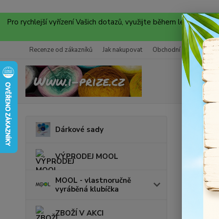
Pro rychlejší vyřízení Vašich dotazů, využijte během letních
Recenze od zákazníků
Jak nakupovat
Obchodní podmínky
Úvod
D
Dárkové sady
Dřev
VÝPRODEJ MOOL
MOOL - vlastnoručně
vyráběná klubíčka
ZBOŽÍ V AKCI