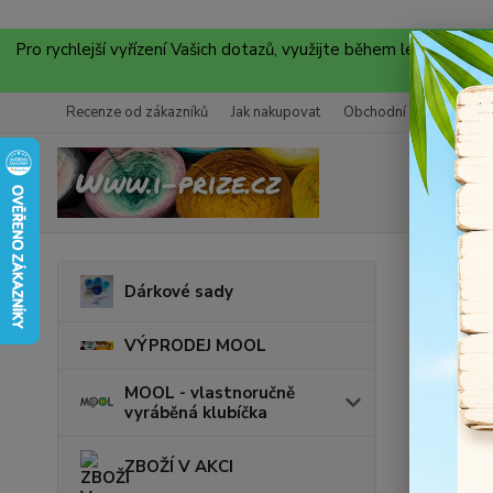
Pro rychlejší vyřízení Vašich dotazů, využijte během letních
Recenze od zákazníků
Jak nakupovat
Obchodní podmínky
Úvod
P
Dárkové sady
Ever
VÝPRODEJ MOOL
Akce
MOOL - vlastnoručně
vyráběná klubíčka
ZBOŽÍ V AKCI