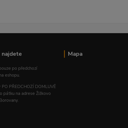
 najdete
Mapa
 pouze po předchozí
na eshopu.
ný PO PŘEDCHOZÍ DOMLUVĚ
o pátku na adrese Žižkovo
 Borovany.