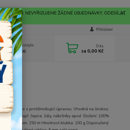
A !!! V PONDĚLÍ 10.8. NEVYŘIZUJEME ŽÁDNÉ OBJEDNÁVKY, ODESÍLAT
Přihlášení
 si rady? Zavolejte.
0
ks
za
0,00 Kč
704179566
alaya
krylová příze s protižmolkující úpravou. Vhodná na širokou
pletů jako např. čepice, šály, nákrčníky apod. Složení: 100%
lling akryl Návin: 250 m Hmotnost klubka: 100 g Doporučený
 5 mm Doporučené jehlice: 5 mm
celý popis