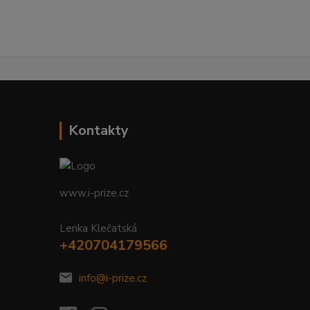
Kontakty
www.i-prize.cz
Lenka Klečatská
+420704179566
info@i-prize.cz