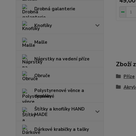
49,00
Drobná galanterie
Knoflíky
Mašle
Náprstky na vedení příze
Zboží 
Obruče
Příze
Akryl
Polystyrenové věnce a
doplňky
Štítky a knoflíky HAND
MADE
Dárkové krabičky a tašky