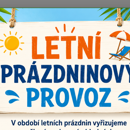
 prázdnin náš email info@i-prize.cz. Děkujeme. !!! POZOR ZMĚN
BUDEME V ÚTERÝ 11.8. DĚKUJEME ZA POCHOPENÍ!
Kontakty
Doprava a platba
Vrácení zboží
Nevíte
Hledat
+420
říze
Everyday 70033 hnědošedá
yday 70033 hnědošedá
Him
100% a
škálu ú
antipi
háček: