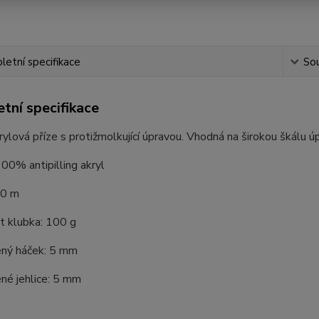
etní specifikace
Sou
tní specifikace
lová příze s protižmolkující úpravou. Vhodná na širokou škálu úpl
100% antipilling akryl
50 m
 klubka: 100 g
ný háček: 5 mm
né jehlice: 5 mm