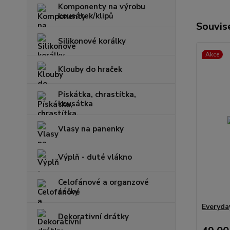
Komponenty na výrobu
kousátek/klipů
Souvise
Silikonové korálky
Akce
Klouby do hraček
Pískátka, chrastítka,
kousátka
Vlasy na panenky
Výplň - duté vlákno
Celofánové a organzové
sáčky
Everyda
Dekorativní drátky