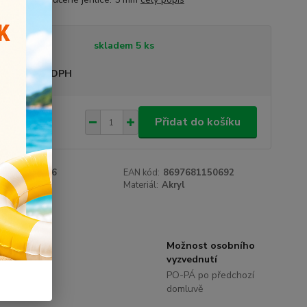
tupnost
skladem 5 ks
sme plátci DPH
,00 Kč
Přidat do košíku
/
ks
roduktu:
2126
EAN kód:
8697681150692
e:
Himalaya
Materiál:
Akryl
Možnost osobního
zníci.
vyzvednutí
 eshop
PO-PÁ po předchozí
domluvě