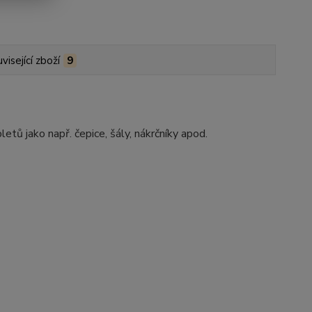
visející zboží
9
etů jako např. čepice, šály, nákrčníky apod.