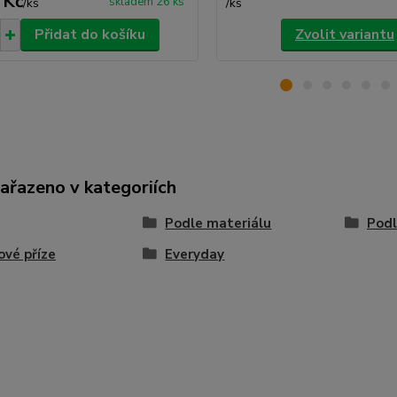
 Kč
skladem 26 ks
/
ks
/
ks
Přidat do košíku
Zvolit variantu
zařazeno v kategoriích
Podle materiálu
Podl
ové příze
Everyday