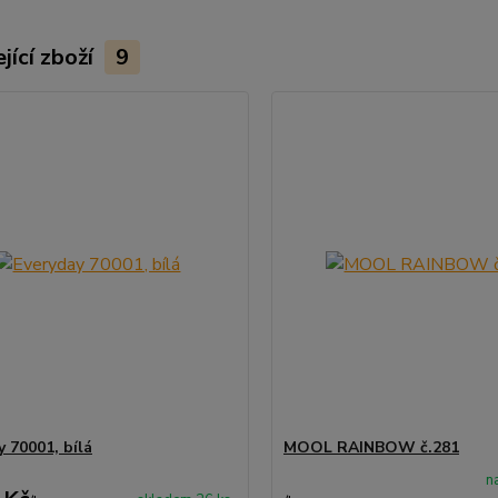
jící zboží
9
y 70001, bílá
MOOL RAINBOW č.281
n