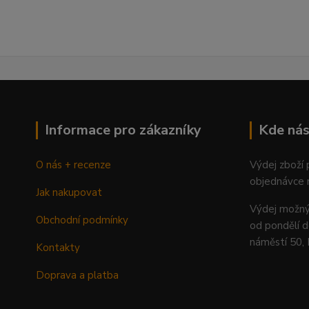
Informace pro zákazníky
Kde nás
O nás + recenze
Výdej zboží
objednávce 
Jak nakupovat
Výdej mož
Obchodní podmínky
od pondělí d
náměstí 50,
Kontakty
Doprava a platba