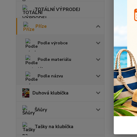
TOTÁLNÍ VÝPRODEJ
Příze
Podle výrobce
Podle materiálu
Podle názvu
Duhová klubíčka
Šňůry
Tašky na klubíčka