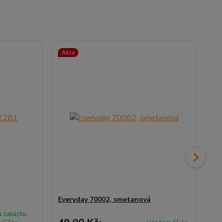
Akce
Ak
Everyday 70002, smetanová
Eve
a zakázku