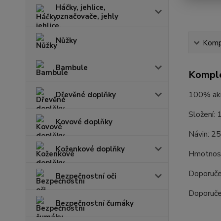
Háčky, jehlice,
označovače, jehly
Nůžky
Kompl
Bambule
Komple
100% akry
Dřevěné doplňky
Složení: 
Kovové doplňky
Návin: 2
Koženkové doplňky
Hmotnost
Doporuče
Bezpečnostní oči
Doporuče
Bezpečnostní čumáky