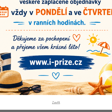
Dos
Nej
49
Číslo p
Výrobc
Originální
vlastnoručně
Spokojení záka
vyrobená klubíčka!
Recenze na náš
Doba dodání 3-7
Zavřít
pracovních dnů.