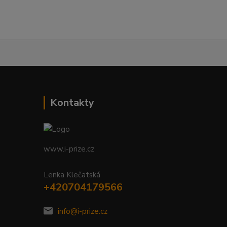
Kontakty
www.i-prize.cz
Lenka Klečatská
+420704179566
info@i-prize.cz