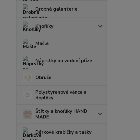
Drobná galanterie
Knoflíky
Mašle
Náprstky na vedení příze
Obruče
Polystyrenové věnce a
doplňky
Štítky a knoflíky HAND
MADE
Dárkové krabičky a tašky