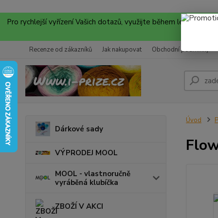
Pro rychlejší vyřízení Vašich dotazů, využijte během letních
Recenze od zákazníků
Jak nakupovat
Obchodní podmínky
Úvod
P
Dárkové sady
Flow
VÝPRODEJ MOOL
MOOL - vlastnoručně
vyráběná klubíčka
ZBOŽÍ V AKCI