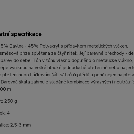
tní specifikace
 55% Bavlna - 45% Polyakryl s přídavkem metalických vláken.
směsová příze splétaná ze čtyř nitek. Její barevné přechody - d
barev do sebe. Tón v tónu vlákno doplněno o metalické vlákno,
lépe vyniknou na velké hladké jednoduché pletenině nebo na jed
 pletení nebo háčkování šál, šátků či plédů a ponč nejen na pleso
 Barevná škála zahrnuje sladěné kombinace výrazných i neutrálníc
000 m
: 250 g
ek: 4
hlice: 2,5-3 mm