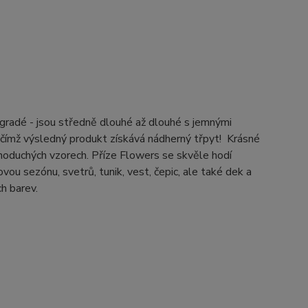
egradé - jsou středně dlouhé až dlouhé s jemnými
 čímž výsledný produkt získává nádherný třpyt! Krásné
noduchých vzorech. Příze Flowers se skvěle hodí
vou sezónu, svetrů, tunik, vest, čepic, ale také dek a
h barev.