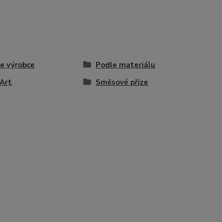
e výrobce
Podle materiálu
Art
Směsové příze