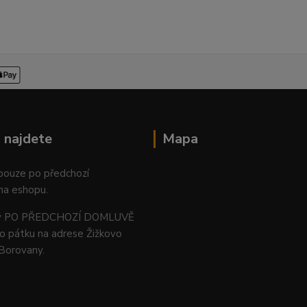
 najdete
Mapa
 pouze po předchozí
na eshopu.
ný PO PŘEDCHOZÍ DOMLUVĚ
o pátku na adrese Žižkovo
 Borovany.