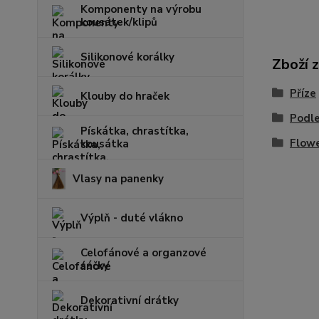
Komponenty na výrobu
kousátek/klipů
Silikonové korálky
Zboží 
Příze
Klouby do hraček
Podle
Pískátka, chrastítka,
Flowe
kousátka
Vlasy na panenky
Výplň - duté vlákno
Celofánové a organzové
sáčky
Dekorativní drátky