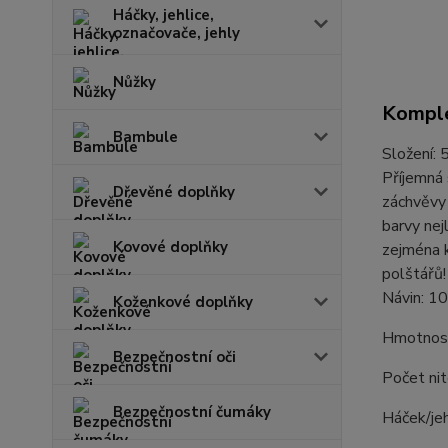
Háčky, jehlice,
označovače, jehly
Nůžky
Komple
Bambule
Složení:
Příjemná 
Dřevěné doplňky
záchvěvy 
barvy nej
Kovové doplňky
zejména k
polštářů!
Návin: 1
Koženkové doplňky
Hmotnost
Bezpečnostní oči
Počet nit
Bezpečnostní čumáky
Háček/je