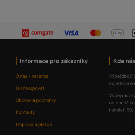
Informace pro zákazníky
Kde nás
O nás + recenze
Výdej zboží
objednávce 
Jak nakupovat
Výdej mož
Obchodní podmínky
od pondělí d
náměstí 50,
Kontakty
Doprava a platba