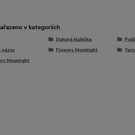
zařazeno v kategoriích
Duhová klubíčka
Podl
 názvu
Flowers Moonlight
Yarn
rs Moonlight