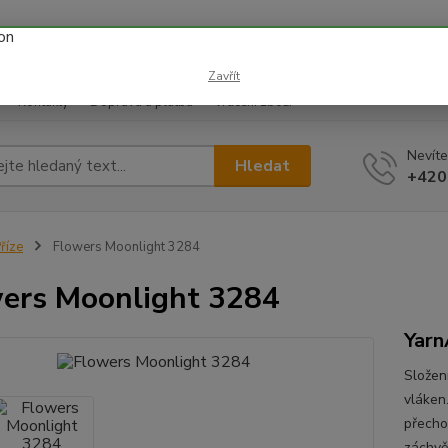
 prázdnin náš email info@i-prize.cz. Děkujeme. !!! POZOR ZMĚN
BUDEME V ÚTERÝ 11.8. DĚKUJEME ZA POCHOPENÍ!
Zavřít
Kontakty
Doprava a platba
Vrácení zboží
Nevíte
Hledat
+420
říze
Flowers Moonlight 3284
ers Moonlight 3284
Yarn
Složen
vláken.
přecho
záchvě