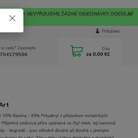
A !!! V PONDĚLÍ 10.8. NEVYŘIZUJEME ŽÁDNÉ OBJEDNÁVKY, ODESÍLAT
Přihlášení
 si rady? Zavolejte.
0
ks
za
0,00 Kč
704179566
Art
í: 55% Bavlna - 45% Polyakryl s přídavkem metalických
 Příjemná směsová příze splétaná ze čtyř nitek. Její barevné
dy - degradé - jsou středně dlouhé až dlouhé s jemnými
vy barev do sebe. Tón v tónu vlákno doplněno o metalické