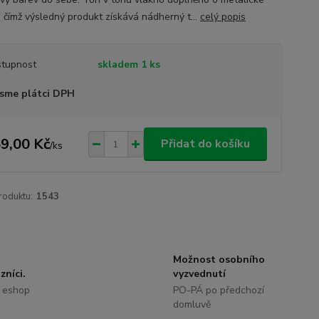
, čímž výsledný produkt získává nádherný t...
celý popis
tupnost
skladem 1 ks
sme plátci DPH
9,00 Kč
Přidat do košíku
/
ks
roduktu:
1543
Možnost osobního
zníci.
vyzvednutí
 eshop
PO-PÁ po předchozí
domluvě