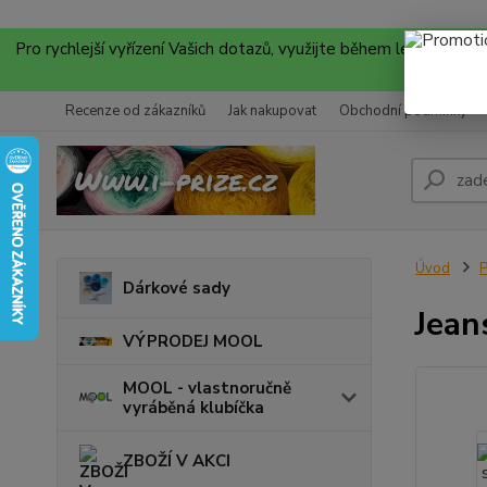
Pro rychlejší vyřízení Vašich dotazů, využijte během letních
Recenze od zákazníků
Jak nakupovat
Obchodní podmínky
Úvod
P
Dárkové sady
Jean
VÝPRODEJ MOOL
MOOL - vlastnoručně
vyráběná klubíčka
ZBOŽÍ V AKCI