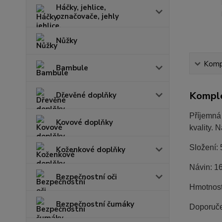
Háčky, jehlice,
označovače, jehly
Nůžky
Kompl
Bambule
Komple
Dřevěné doplňky
Příjemná 
Kovové doplňky
kvality. 
Složení:
Koženkové doplňky
Návin: 1
Bezpečnostní oči
Hmotnost
Bezpečnostní čumáky
Doporuče