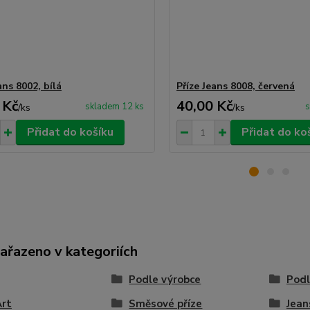
ans 8002, bílá
Příze Jeans 8008, červená
 Kč
40,00 Kč
skladem 12 ks
s
/
ks
/
ks
Přidat do košíku
Přidat do ko
zařazeno v kategoriích
Podle výrobce
Podl
Art
Směsové příze
Jean