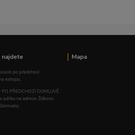
 najdete
Mapa
 pouze po předchozí
na eshopu.
ný PO PŘEDCHOZÍ DOMLUVĚ
o pátku na adrese Žižkovo
 Borovany.