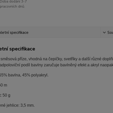
Doba dodání 3-7
pracovních dnů.
etní specifikace
Sou
tní specifikace
směsová příze, vhodná na čepičky, svetříky a další různé doplňk
Nadpoloviční podíl bavlny zaručuje bavlněný efekt a akryl naopa
 55% bavlna, 45% polyakryl.
60 m
: 50 g
né jehlice: 3,5 mm.