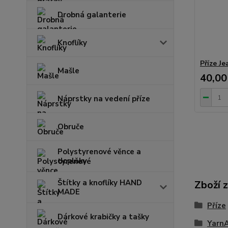
Drobná galanterie
Knoflíky
Příze Je
Mašle
40,00
Náprstky na vedení příze
Obruče
Polystyrenové věnce a
doplňky
Štítky a knoflíky HAND
Zboží 
MADE
Příze
Dárkové krabičky a tašky
Yarn