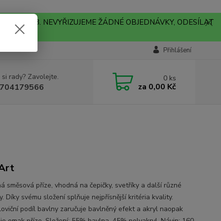
A !!! V PONDĚLÍ 10.8. NEVYŘIZUJEME ŽÁDNÉ OBJEDNÁVKY, ODESÍLAT
Přihlášení
 si rady? Zavolejte.
0
ks
za
0,00 Kč
704179566
Art
ná směsová příze, vhodná na čepičky, svetříky a další různé
. Díky svému složení splňuje nejpřísnější kritéria kvality.
oviční podíl bavlny zaručuje bavlněný efekt a akryl naopak
je omak příze. Složení: 55% bavlna, 45% polyakryl. Návin: 160