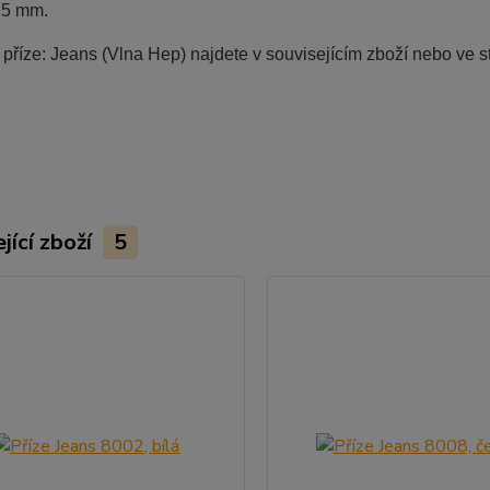
,5 mm.
říze: Jeans (Vlna Hep) najdete v souvisejícím zboží nebo ve st
jící zboží
5