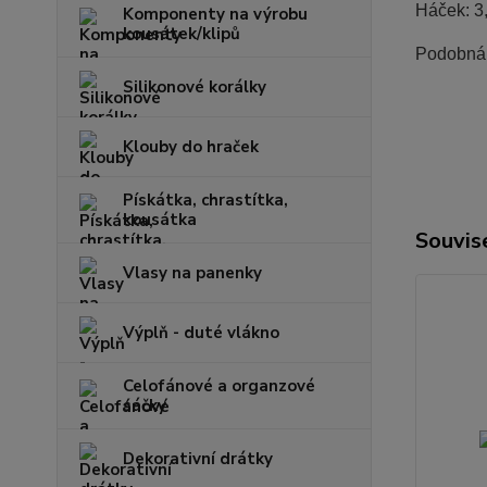
Háček: 3
Komponenty na výrobu
kousátek/klipů
Podobná p
Silikonové korálky
Klouby do hraček
Pískátka, chrastítka,
kousátka
Souvise
Vlasy na panenky
Výplň - duté vlákno
Celofánové a organzové
sáčky
Dekorativní drátky