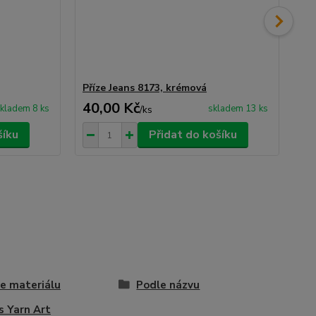
Příze Jeans 8173, krémová
Pří
40,00 Kč
40
kladem 8 ks
skladem 13 ks
/
ks
šíku
Přidat do košíku
e materiálu
Podle názvu
s Yarn Art