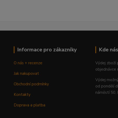
Informace pro zákazníky
Kde nás
O nás + recenze
Výdej zboží
objednávce 
Jak nakupovat
Výdej mož
Obchodní podmínky
od pondělí d
náměstí 50,
Kontakty
Doprava a platba