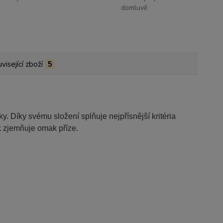
domluvě
visející zboží
5
y. Díky svému složení splňuje nejpřísnější kritéria
k zjemňuje omak příze.