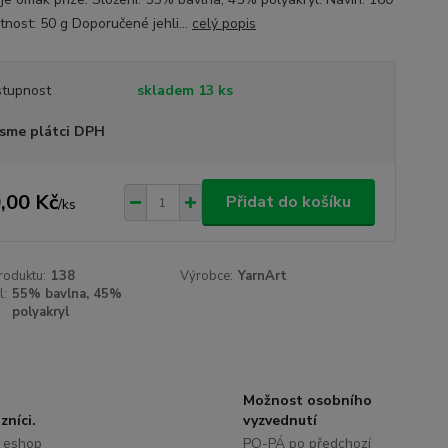
nost: 50 g Doporučené jehli...
celý popis
tupnost
skladem 13 ks
sme plátci DPH
,00 Kč
Přidat do košíku
/
ks
roduktu:
138
Výrobce:
YarnArt
l:
55% bavlna, 45%
polyakryl
Možnost osobního
zníci.
vyzvednutí
 eshop
PO-PÁ po předchozí