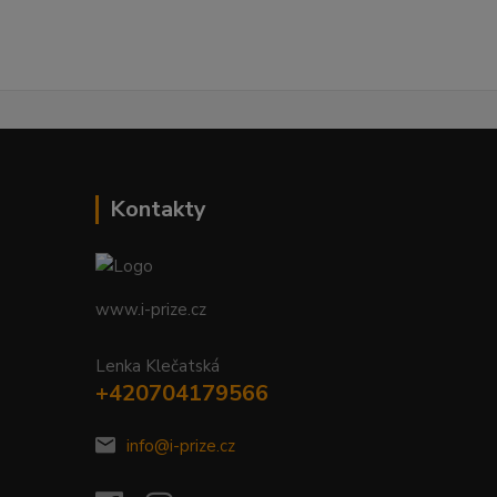
Kontakty
www.i-prize.cz
Lenka Klečatská
+420704179566
info@i-prize.cz