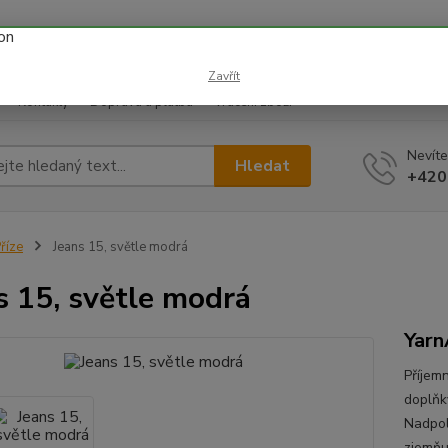
 prázdnin náš email info@i-prize.cz. Děkujeme. !!! POZOR ZMĚN
BUDEME V ÚTERÝ 11.8. DĚKUJEME ZA POCHOPENÍ!
Zavřít
Kontakty
Doprava a platba
Vrácení zboží
Nevíte
Hledat
+420
říze
Jeans 15, světle modrá
s 15, světle modrá
Yarn
Příjem
doplňky
Nadpol
zjemňu