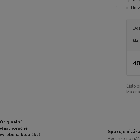
m Hmot
Dos
Nej
40
Číslo p
Materiá
Originální
vlastnoručně
Spokojení záka
vyrobená klubíčka!
Recenze na náš