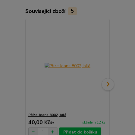
Související zboží
5
Příze Jeans 8002, bílá
Příze Jeans 
40,00 Kč
40,00 Kč
skladem 12 ks
/
ks
Přidat do košíku