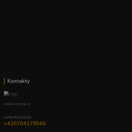
Kontakty
www.i-prize.cz
Lenka Klečatská
+420704179566