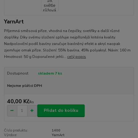
YarnArt
Příjemná směsová příze, vhodná na čepičky, svetříky a další různé
doplňky. Díky svému složení splňuje nejpřísnější kritéria kvality.
Nadpoloviční podíl bavlny zaručuje bavlněný efekt a akryl naopak
zjemňuje omak příze. Složení: 55% bavlna, 45% polyakryl. Návin: 160 m
Hmotnost: 50 g Doporučené jehli...
celý popis
Dostupnost
skladem 7 ks
Nejsme plátci DPH
40,00 Kč
/
ks
Přidat do košíku
Číslo produktu:
1400
Výrobce:
YarnArt