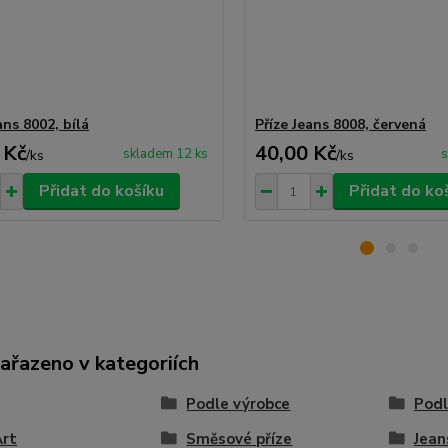
ans 8002, bílá
Příze Jeans 8008, červená
 Kč
40,00 Kč
skladem 12 ks
s
/
ks
/
ks
Přidat do košíku
Přidat do ko
zařazeno v kategoriích
Podle výrobce
Podl
Art
Směsové příze
Jean