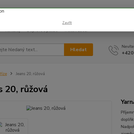
 prázdnin náš email info@i-prize.cz. Děkujeme. !!! POZOR ZMĚN
BUDEME V ÚTERÝ 11.8. DĚKUJEME ZA POCHOPENÍ!
Zavřít
Kontakty
Doprava a platba
Vrácení zboží
Nevíte
Hledat
+420
říze
Jeans 20, růžová
s 20, růžová
Yarn
Příjem
doplňky
Nadpol
zjemňu