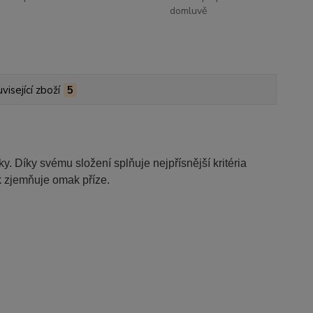
domluvě
visející zboží
5
y. Díky svému složení splňuje nejpřísnější kritéria
k zjemňuje omak příze.