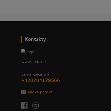
Kontakty
www.i-prize.cz
Lenka Klečatská
+420704179566
info@i-prize.cz