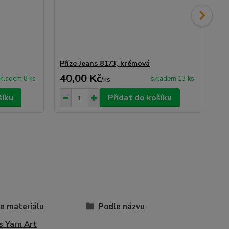
Příze Jeans 8173, krémová
Pří
40,00 Kč
40
kladem 8 ks
skladem 13 ks
/
ks
šíku
Přidat do košíku
e materiálu
Podle názvu
s Yarn Art