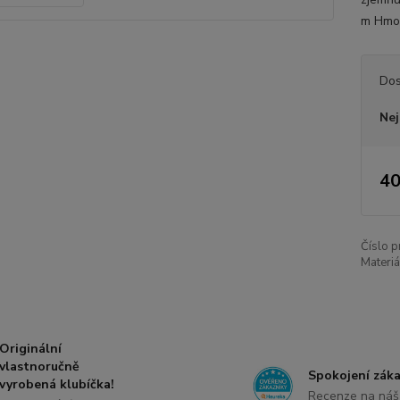
m Hmot
Dos
Nej
40
Číslo p
Materiá
Originální
vlastnoručně
Spokojení záka
vyrobená klubíčka!
Recenze na náš