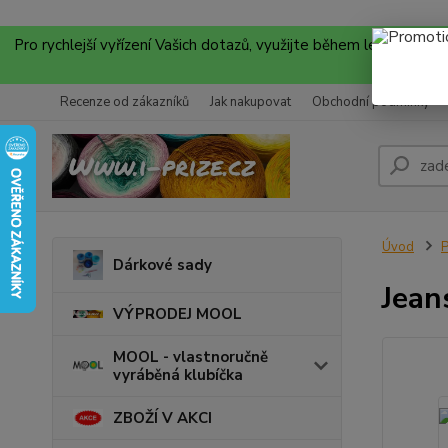
Pro rychlejší vyřízení Vašich dotazů, využijte během letních
Recenze od zákazníků
Jak nakupovat
Obchodní podmínky
Úvod
P
Dárkové sady
Jean
VÝPRODEJ MOOL
MOOL - vlastnoručně
vyráběná klubíčka
ZBOŽÍ V AKCI