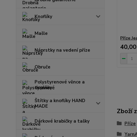
Knoflíky
Mašle
Příze Je
40,00
Náprstky na vedení příze
Obruče
Polystyrenové věnce a
doplňky
Štítky a knoflíky HAND
MADE
Zboží 
Dárkové krabičky a tašky
Příze
Yarn