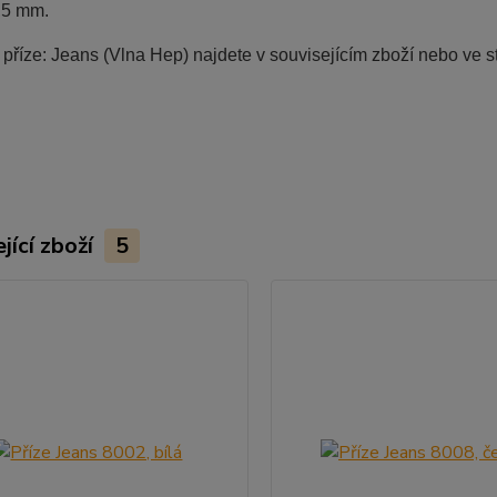
,5 mm.
říze: Jeans (Vlna Hep) najdete v souvisejícím zboží nebo ve st
jící zboží
5