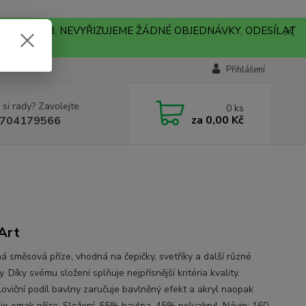
A !!! V PONDĚLÍ 10.8. NEVYŘIZUJEME ŽÁDNÉ OBJEDNÁVKY, ODESÍLAT
Přihlášení
 si rady? Zavolejte.
0
ks
za
0,00 Kč
704179566
Art
ná směsová příze, vhodná na čepičky, svetříky a další různé
. Díky svému složení splňuje nejpřísnější kritéria kvality.
oviční podíl bavlny zaručuje bavlněný efekt a akryl naopak
je omak příze. Složení: 55% bavlna, 45% polyakryl. Návin: 160