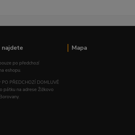
 najdete
Mapa
 pouze po předchozí
na eshopu.
ný PO PŘEDCHOZÍ DOMLUVĚ
o pátku na adrese Žižkovo
 Borovany.