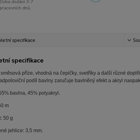
Doba dodání 3-7
pracovních dnů.
etní specifikace
Sou
tní specifikace
směsová příze, vhodná na čepičky, svetříky a další různé doplňk
Nadpoloviční podíl bavlny zaručuje bavlněný efekt a akryl naopa
 55% bavlna, 45% polyakryl.
60 m
: 50 g
né jehlice: 3,5 mm.