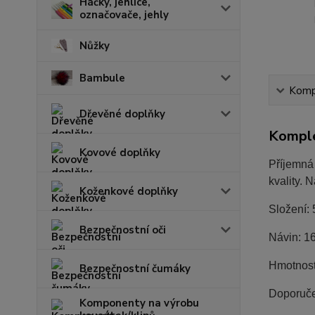
Háčky, jehlice,
označovače, jehly
Nůžky
Bambule
Kompl
Dřevěné doplňky
Komple
Kovové doplňky
Příjemná 
kvality. 
Koženkové doplňky
Složení:
Bezpečnostní oči
Návin: 1
Hmotnost
Bezpečnostní čumáky
Doporuče
Komponenty na výrobu