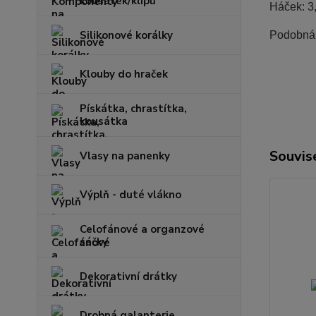
kousátek/klipů
Háček: 3
Silikonové korálky
Podobná p
Klouby do hraček
Pískátka, chrastítka,
kousátka
Souvise
Vlasy na panenky
Výplň - duté vlákno
Celofánové a organzové
sáčky
Dekorativní drátky
Drobná galanterie