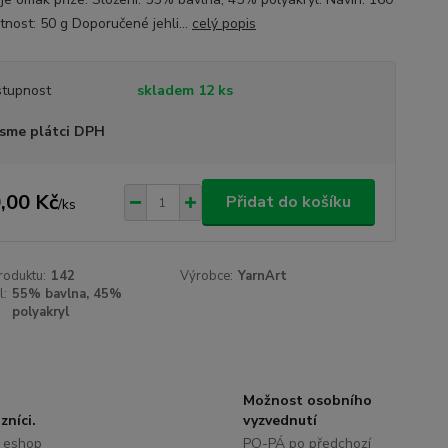
nost: 50 g Doporučené jehli...
celý popis
tupnost
skladem 12 ks
sme plátci DPH
,00 Kč
Přidat do košíku
/
ks
roduktu:
142
Výrobce:
YarnArt
l:
55% bavlna, 45%
polyakryl
Možnost osobního
zníci.
vyzvednutí
 eshop
PO-PÁ po předchozí