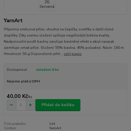
YarnArt
Příjemná směsová příze, vhodná na čepičky, svetříky a další různé
doplňky. Díky svému složení splňuje nejpřísnější kritéria kvality.
Nadpoloviční podíl bavlny zaručuje bavlněný efekt a akryl naopak
zjemňuje omak příze. Složení: 55% bavlna, 45% polyakryl. Návin: 160 m
Hmotnost: 50 g Doporučené jehli...
celý popis
Dostupnost
skladem 8 ks
Nejsme plátci DPH
40,00 Kč
/
ks
Přidat do košíku
Číslo produktu:
144
Výrobce:
YarnArt