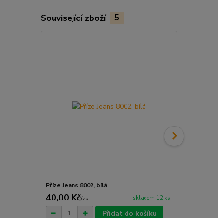
Související zboží
5
Příze Jeans 8002, bílá
Příze Jeans 
40,00 Kč
40,00 Kč
skladem 12 ks
/
ks
Přidat do košíku