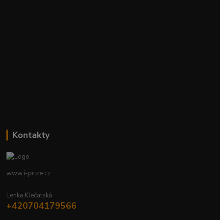
Kontakty
www.i-prize.cz
Lenka Klečatská
+420704179566