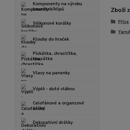
Komponenty na výrobu
kousátek/klipů
Zboží 
Příze
Silikonové korálky
Yarn
Klouby do hraček
Pískátka, chrastítka,
kousátka
Vlasy na panenky
Výplň - duté vlákno
Celofánové a organzové
sáčky
Dekorativní drátky