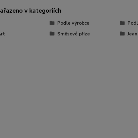
zařazeno v kategoriích
Podle výrobce
Podl
Art
Směsové příze
Jean