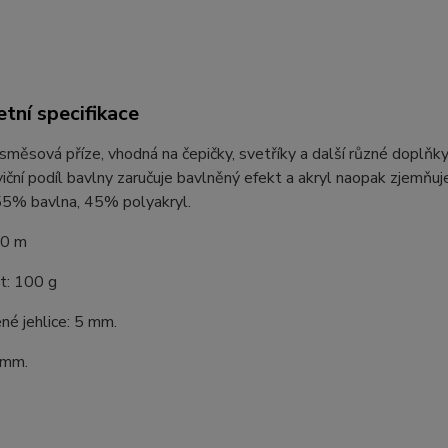
tní specifikace
směsová příze, vhodná na čepičky, svetříky a další různé doplňky. 
ční podíl bavlny zaručuje bavlněný efekt a akryl naopak zjemňuj
 55% bavlna, 45% polyakryl.
60 m
: 100 g
é jehlice: 5 mm.
 mm.