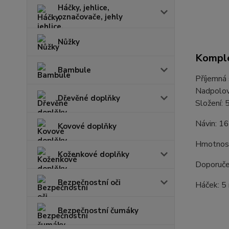
Háčky, jehlice,
označovače, jehly
Nůžky
Komple
Bambule
Příjemná 
Nadpolovi
Dřevěné doplňky
Složení:
Návin: 1
Kovové doplňky
Hmotnost
Koženkové doplňky
Doporučen
Bezpečnostní oči
Háček: 5
Bezpečnostní čumáky