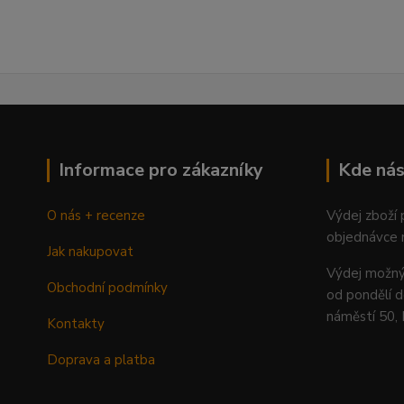
Informace pro zákazníky
Kde nás
O nás + recenze
Výdej zboží
objednávce 
Jak nakupovat
Výdej mož
Obchodní podmínky
od pondělí d
náměstí 50,
Kontakty
Doprava a platba