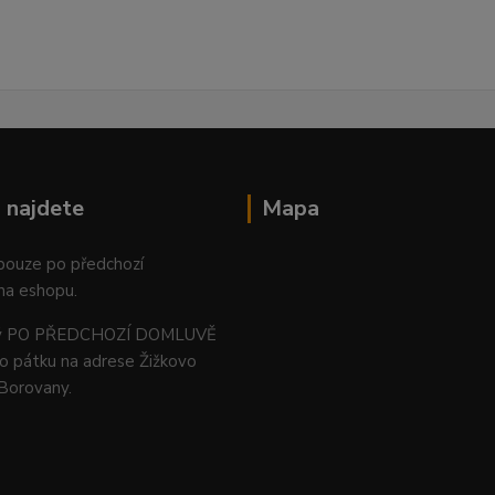
 najdete
Mapa
 pouze po předchozí
na eshopu.
ný PO PŘEDCHOZÍ DOMLUVĚ
o pátku na adrese Žižkovo
 Borovany.