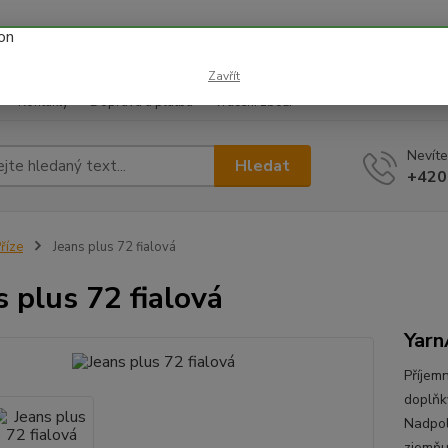
 prázdnin náš email info@i-prize.cz. Děkujeme. !!! POZOR ZMĚN
BUDEME V ÚTERÝ 11.8. DĚKUJEME ZA POCHOPENÍ!
Zavřít
Kontakty
Doprava a platba
Vrácení zboží
Nevíte
Hledat
+420
říze
Jeans plus 72 fialová
s plus 72 fialová
Yarn
Příjem
doplňky
Nadpol
zjemňu