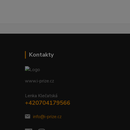
Kontakty
www.i-prize.cz
Lenka Klečatská
+420704179566
info@i-prize.cz