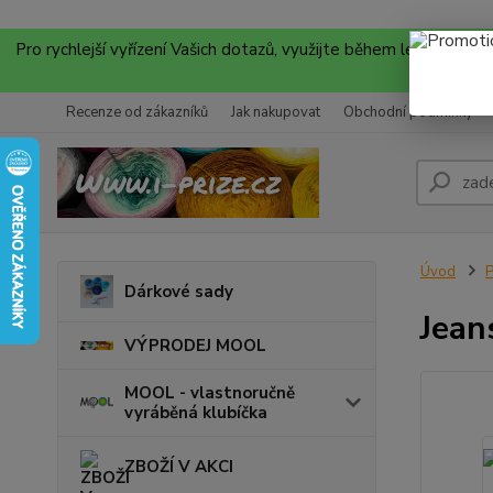
Pro rychlejší vyřízení Vašich dotazů, využijte během letních
Recenze od zákazníků
Jak nakupovat
Obchodní podmínky
Úvod
P
Dárkové sady
Jean
VÝPRODEJ MOOL
MOOL - vlastnoručně
vyráběná klubíčka
ZBOŽÍ V AKCI