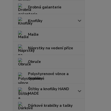
Drobná galanterie
Knoflíky
Mašle
Náprstky na vedení příze
Obruče
Polystyrenové věnce a
doplňky
Štítky a knoflíky HAND
MADE
Dárkové krabičky a tašky