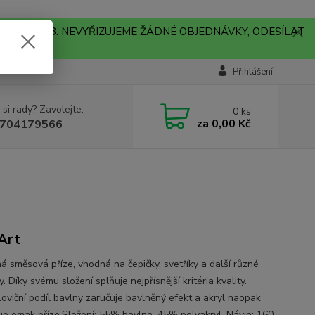
A !!! V PONDĚLÍ 10.8. NEVYŘIZUJEME ŽÁDNÉ OBJEDNÁVKY, ODESÍLAT
Přihlášení
 si rady? Zavolejte.
0
ks
za
0,00 Kč
704179566
Art
ná směsová příze, vhodná na čepičky, svetříky a další různé
. Díky svému složení splňuje nejpřísnější kritéria kvality.
oviční podíl bavlny zaručuje bavlněný efekt a akryl naopak
je omak příze.Složení: 55% bavlna, 45% polyakryl. Návin: 160