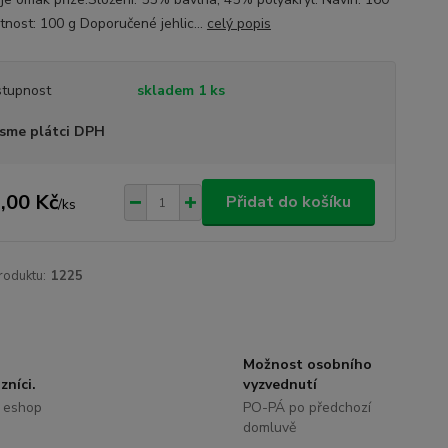
nost: 100 g Doporučené jehlic...
celý popis
tupnost
skladem 1 ks
sme plátci DPH
,00 Kč
Přidat do košíku
/
ks
roduktu:
1225
Možnost osobního
zníci.
vyzvednutí
 eshop
PO-PÁ po předchozí
domluvě