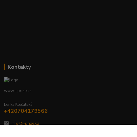
Kontakty
www.i-prize.cz
Lenka Klečatská
+420704179566
info@i-prize.cz