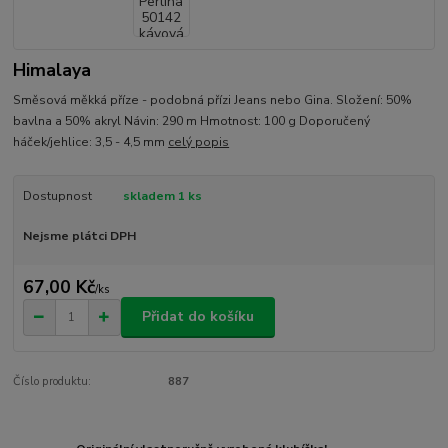
Himalaya
Směsová měkká příze - podobná přízi Jeans nebo Gina. Složení: 50%
bavlna a 50% akryl Návin: 290 m Hmotnost: 100 g Doporučený
háček/jehlice: 3,5 - 4,5 mm
celý popis
Dostupnost
skladem 1 ks
Nejsme plátci DPH
67,00 Kč
/
ks
Přidat do košíku
Číslo produktu:
887