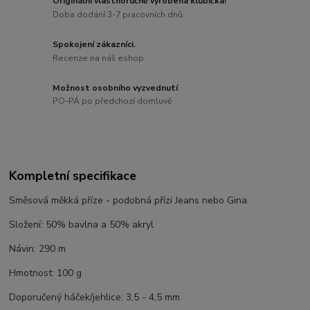
Originální vlastnoručně vyrobená klubíčka!
Doba dodání 3-7 pracovních dnů.
Spokojení zákazníci.
Recenze na náš eshop
Možnost osobního vyzvednutí
PO-PÁ po předchozí domluvě
Kompletní specifikace
Směsová měkká příze - podobná přízi Jeans nebo Gina.
Složení: 50% bavlna a 50% akryl
Návin: 290 m
Hmotnost: 100 g
Doporučený háček/jehlice: 3,5 - 4,5 mm