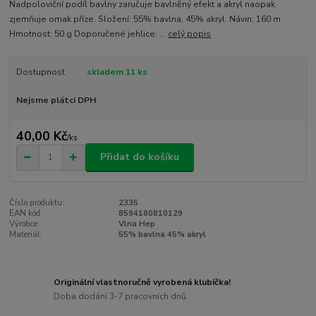
Nadpoloviční podíl bavlny zaručuje bavlněný efekt a akryl naopak
zjemňuje omak příze. Složení: 55% bavlna, 45% akryl. Návin: 160 m
Hmotnost: 50 g Doporučené jehlice: ...
celý popis
Dostupnost
skladem 11 ks
Nejsme plátci DPH
40,00 Kč
/
ks
Přidat do košíku
Číslo produktu:
2335
EAN kód:
8594180810129
Výrobce:
Vlna Hep
Materiál:
55% bavlna 45% akryl
Originální vlastnoručně vyrobená klubíčka!
Doba dodání 3-7 pracovních dnů.