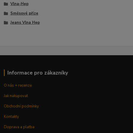
Vlna-Hep
Směsové příze
Jeans Vlna Hep
Informace pro zákazníky
O nás + recenze
Jak nakupovat
Obchodní podmínky
Kontakty
Doprava a platba