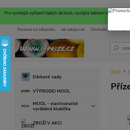
Pro rychlejší vyřízení Vašich dotazů, využijte během letních
Recenze od zákazníků
Jak nakupovat
Obchodní podmínky
Úvod
P
Dárkové sady
Příz
VÝPRODEJ MOOL
MOOL - vlastnoručně
vyráběná klubíčka
ZBOŽÍ V AKCI