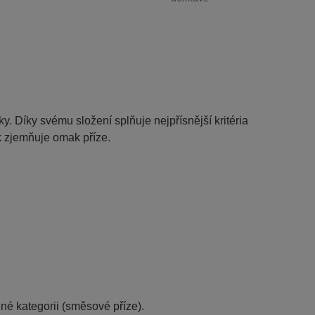
y. Díky svému složení splňuje nejpřísnější kritéria
k zjemňuje omak příze.
jné kategorii (směsové příze).