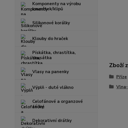
Komponenty na výrobu
kousátek/klipů
Silikonové korálky
Klouby do hraček
Pískátka, chrastítka,
kousátka
Zboží 
Vlasy na panenky
Příze
Vlna
Výplň - duté vlákno
Celofánové a organzové
sáčky
Dekorativní drátky