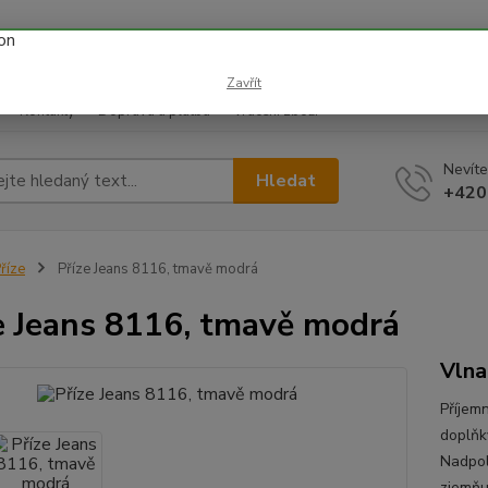
 prázdnin náš email info@i-prize.cz. Děkujeme. !!! POZOR ZMĚN
BUDEME V ÚTERÝ 11.8. DĚKUJEME ZA POCHOPENÍ!
Zavřít
Kontakty
Doprava a platba
Vrácení zboží
Nevíte
Hledat
+420
říze
Příze Jeans 8116, tmavě modrá
e Jeans 8116, tmavě modrá
Vln
Příjem
doplňky
Nadpol
zjemňu