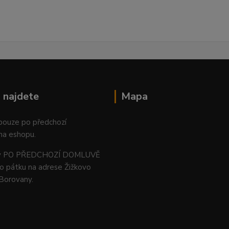
 najdete
Mapa
 pouze po předchozí
na eshopu.
ný PO PŘEDCHOZÍ DOMLUVĚ
o pátku na adrese Žižkovo
 Borovany.