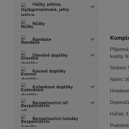
Háčky, jehlice,
označovače, jehly
Nůžky
Komple
Bambule
Příjemná 
Dřevěné doplňky
kvality. 
Složení:
Kovové doplňky
Návin: 1
Koženkové doplňky
Hmotnost
Bezpečnostní oči
Doporuče
Háček: 3
Bezpečnostní čumáky
Podobná p