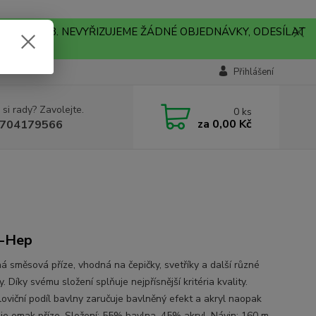
A !!! V PONDĚLÍ 10.8. NEVYŘIZUJEME ŽÁDNÉ OBJEDNÁVKY, ODESÍLAT
Přihlášení
 si rady? Zavolejte.
0
ks
za
0,00 Kč
704179566
a-Hep
ná směsová příze, vhodná na čepičky, svetříky a další různé
. Díky svému složení splňuje nejpřísnější kritéria kvality.
oviční podíl bavlny zaručuje bavlněný efekt a akryl naopak
je omak příze. Složení: 55% bavlna, 45% akryl. Návin: 160 m