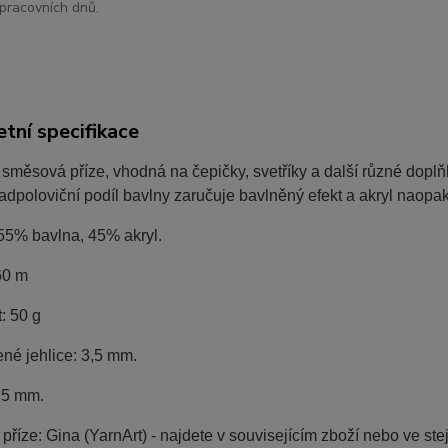
pracovních dnů.
tní specifikace
směsová příze, vhodná na čepičky, svetříky a další různé doplňk
Nadpoloviční podíl bavlny zaručuje bavlněný efekt a akryl naopa
 55% bavlna, 45% akryl.
60 m
: 50 g
né jehlice: 3,5 mm.
,5 mm.
říze: Gina (YarnArt) - najdete v souvisejícím zboží nebo ve ste