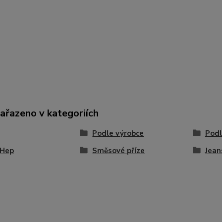
zařazeno v kategoriích
Podle výrobce
Podl
-Hep
Směsové příze
Jean