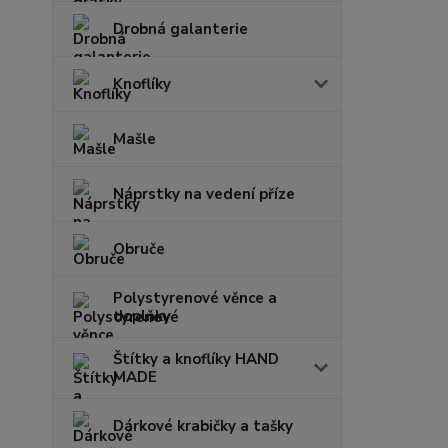
Drobná galanterie
Knoflíky
Mašle
Náprstky na vedení příze
Obruče
Polystyrenové věnce a
doplňky
Štítky a knoflíky HAND
MADE
Dárkové krabičky a tašky