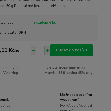
st: 50 g Doporučené jehlice: ...
celý popis
tupnost
skladem 6 ks
sme plátci DPH
,00 Kč
Přidat do košíku
/
ks
roduktu:
2345
EAN kód:
8594180810129
e:
Vlna Hep
Materiál:
55% bavlna 45% akryl
Možnost osobního
zníci.
vyzvednutí
 eshop
PO-PÁ po předchozí
domluvě