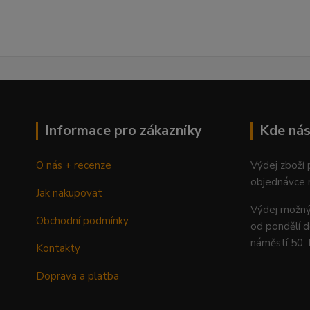
Informace pro zákazníky
Kde nás
O nás + recenze
Výdej zboží
objednávce 
Jak nakupovat
Výdej mož
Obchodní podmínky
od pondělí d
náměstí 50,
Kontakty
Doprava a platba