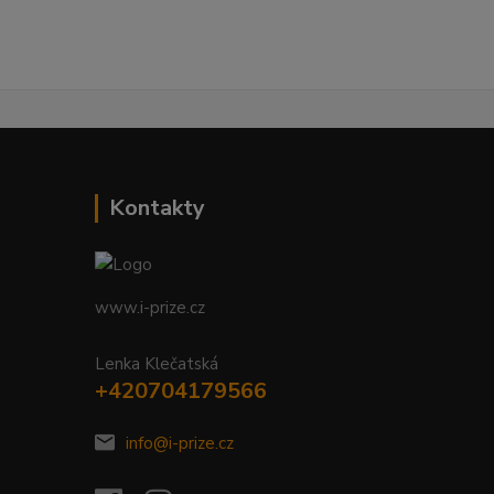
Kontakty
www.i-prize.cz
Lenka Klečatská
+420704179566
info@i-prize.cz