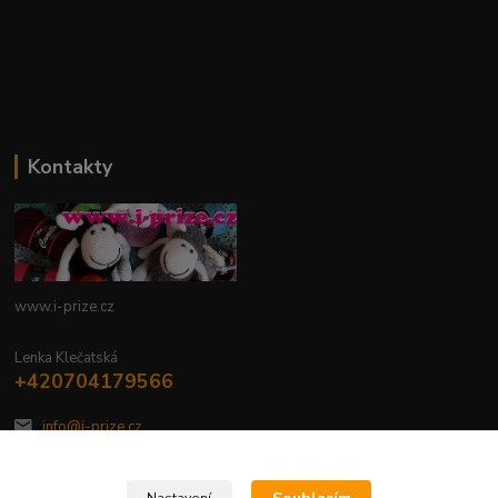
Kontakty
www.i-prize.cz
Lenka Klečatská
+420704179566
info@i-prize.cz