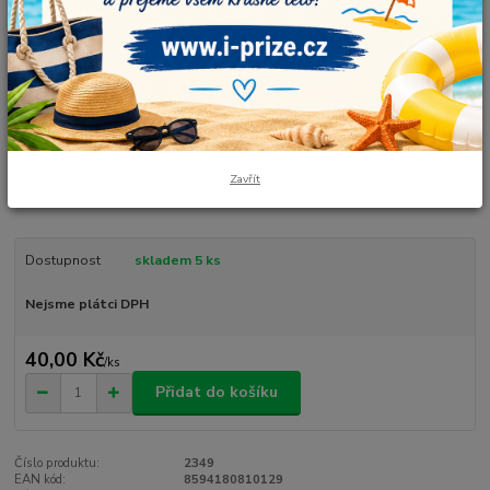
Vlna-Hep
Příjemná směsová příze, vhodná na čepičky, svetříky a další různé
doplňky. Díky svému složení splňuje nejpřísnější kritéria kvality.
Nadpoloviční podíl bavlny zaručuje bavlněný efekt a akryl naopak
zjemňuje omak příze. Složení: 55% bavlna, 45% akryl. Návin: 160 m
Zavřít
Hmotnost: 50 g Doporučené jehlice: ...
celý popis
Dostupnost
skladem 5 ks
Nejsme plátci DPH
40,00 Kč
/
ks
Přidat do košíku
Číslo produktu:
2349
EAN kód:
8594180810129