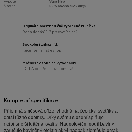
Výrobce:
Vlna Hep
Materiál:
55% bavlna 45% akryl
Originální vlastnoručně vyrobená klubíčka!
Doba dodání 3-7 pracovních dnů.
Spokojení zákazníci.
Recenze na náš eshop
Možnost osobního vyzvednutí
PO-PÁ po předchozí domluvě
Kompletní specifikace
Příjemná směsová příze, vhodná na čepičky, svetříky a
další různé doplňky. Díky svému složení splňuje
nejpřísnější kritéria kvality. Nadpoloviční podíl bavlny
zaručuje bavlněný efekt a akryl naopak zjemňuje omak