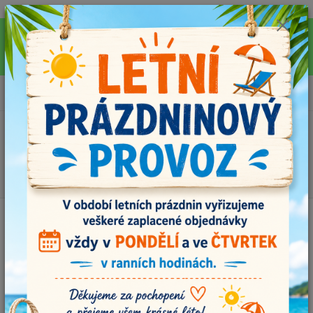
Pro rychlejší vyřízení Vašich dotazů, využijte během letních prázdnin náš
email info@i-prize.cz. Děkujeme. !!! POZOR ZMĚNA !!! V PONDĚLÍ 10.8.
NEVYŘIZUJEME ŽÁDNÉ OBJEDNÁVKY, ODESÍLAT BUDEME V ÚTERÝ
11.8. DĚKUJEME ZA POCHOPENÍ!
0
ks
+420704179566
za
0,00 Kč
Menu
Hledat
Úvod
Příze
Příze Jeans 8157, lesní zelená
Příze Jeans 8157, lesní zelená