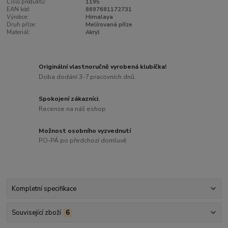
Číslo produktu:
1195
EAN kód:
8697681172731
Výrobce:
Himalaya
Druh příze:
Melírovaná příze
Materiál:
Akryl
Originální vlastnoručně vyrobená klubíčka!
Doba dodání 3-7 pracovních dnů.
Spokojení zákazníci.
Recenze na náš eshop
Možnost osobního vyzvednutí
PO-PÁ po předchozí domluvě
Kompletní specifikace
Související zboží
6