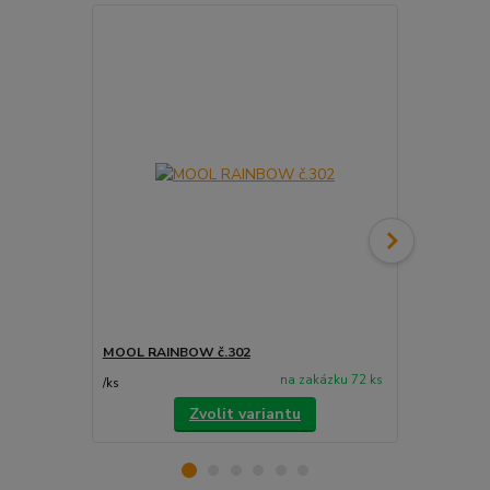
MOOL RAINBOW č.302
MOOL RAINB
na zakázku 72 ks
/
ks
/
ks
Zvolit variantu