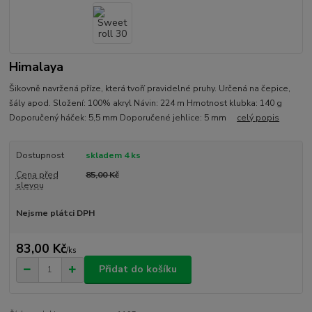
Himalaya
Šikovně navržená příze, která tvoří pravidelné pruhy. Určená na čepice,
šály apod. Složení: 100% akryl Návin: 224 m Hmotnost klubka: 140 g
Doporučený háček: 5,5 mm Doporučené jehlice: 5 mm
celý popis
Dostupnost
skladem 4 ks
Cena před
85,00 Kč
slevou
Nejsme plátci DPH
83,00 Kč
/
ks
Přidat do košíku