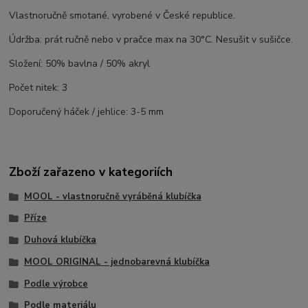
Vlastnoručně smotané, vyrobené v České republice.
Údržba: prát ručně nebo v pračce max na 30°C. Nesušit v sušičce.
Složení: 50% bavlna / 50% akryl
Počet nitek: 3
Doporučený háček / jehlice: 3-5 mm
Zboží zařazeno v kategoriích
MOOL - vlastnoručně vyráběná klubíčka
Příze
Duhová klubíčka
MOOL ORIGINAL - jednobarevná klubíčka
Podle výrobce
Podle materiálu