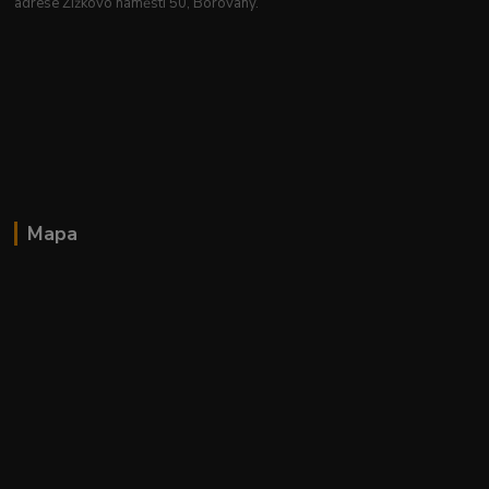
adrese Žižkovo náměstí 50, Borovany.
Mapa