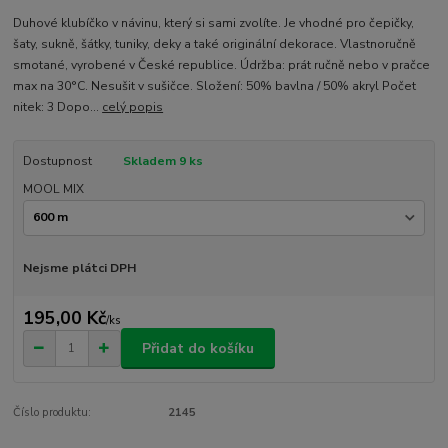
Duhové klubíčko v návinu, který si sami zvolíte. Je vhodné pro čepičky,
šaty, sukně, šátky, tuniky, deky a také originální dekorace. Vlastnoručně
smotané, vyrobené v České republice. Údržba: prát ručně nebo v pračce
max na 30°C. Nesušit v sušičce. Složení: 50% bavlna / 50% akryl Počet
nitek: 3 Dopo...
celý popis
Dostupnost
Skladem 9 ks
MOOL MIX
Nejsme plátci DPH
195,00 Kč
/
ks
Přidat do košíku
Číslo produktu:
2145