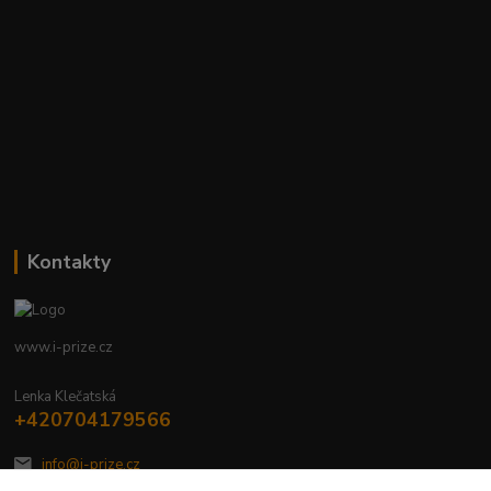
Kontakty
www.i-prize.cz
Lenka Klečatská
+420704179566
info@i-prize.cz